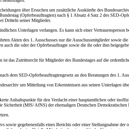
n beauftragen.
cheidungen über Ersuchen um zusätzliche Auskünfte des Bundesarchivs
Bundestag (Opferbeauftragten) nach § 1 Absatz 4 Satz 2 des SED-Opfer
i Dritteln seiner Mitglieder.
findlichen Unterlagen verlangen. Es kann sich einer Vertrauensperson b
hrten Akten des 1. Ausschusses nur die Ausschussmitglieder sowie die m
 auch die oder der Opferbeauftragte sowie die ihr oder ihm beigegebe
st das Zutrittsrecht für Mitglieder des Bundestages auf die ordentlich
nach dem SED-Opferbeauftragtengesetz an den Beratungen des 1. Aus
undesarchiv um Mitteilung von Erkenntnissen aus seinen Unterlagen über
krete Anhaltspunkte für den Verdacht einer hauptamtlichen oder inoffiz
ale Sicherheit (MfS/ AfNS) der ehemaligen Deutschen Demokratischen Re
tzen.
ivs sowie gegebenenfalls eines Berichts oder einer Stellungnahme der 