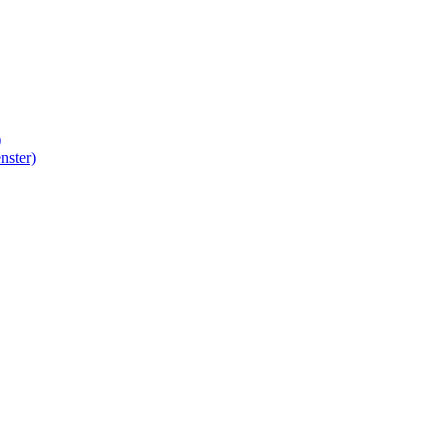
)
nster)