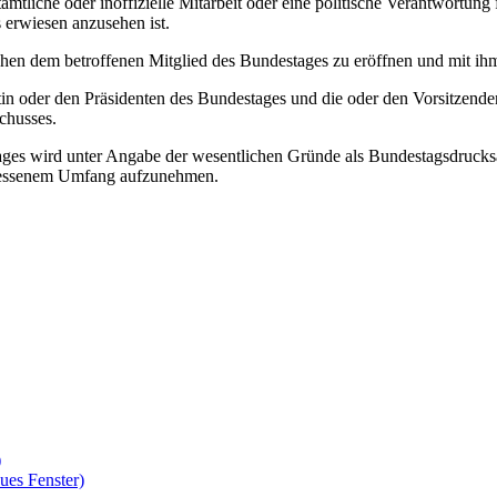
mtliche oder inoffizielle Mitarbeit oder eine politische Verantwortung 
erwiesen anzusehen ist.
hen dem betroffenen Mitglied des Bundestages zu eröffnen und mit ihm
ntin oder den Präsidenten des Bundestages und die oder den Vorsitzende
chusses.
tages wird unter Angabe der wesentlichen Gründe als Bundestagsdrucksa
emessenem Umfang aufzunehmen.
)
ues Fenster)