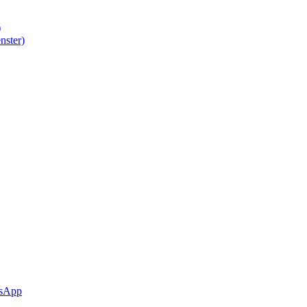
)
nster)
sApp