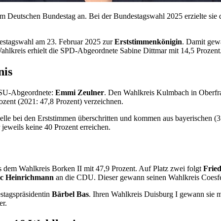
 Deutschen Bundestag an. Bei der Bundestagswahl 2025 erzielte sie d
estagswahl am 23. Februar 2025 zur
Erststimmenkönigin
. Damit gew
hlkreis erhielt die SPD-Abgeordnete Sabine Dittmar mit 14,5 Prozent
nis
 CSU-Abgeordnete:
Emmi Zeulner
. Den Wahlkreis Kulmbach in Oberfra
ozent (2021: 47,8 Prozent) verzeichnen.
le bei den Erststimmen überschritten und kommen aus bayerischen (31)
eweils keine 40 Prozent erreichen.
 dem Wahlkreis Borken II mit 47,9 Prozent. Auf Platz zwei folgt
Frie
 Heinrichmann
an die CDU. Dieser gewann seinen Wahlkreis Coesfeld
stagspräsidentin
Bärbel Bas
. Ihren Wahlkreis Duisburg I gewann sie 
er.