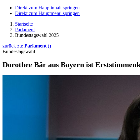
Direkt zum Hauptinhalt springen
Direkt zum Hauptmenü springen
Startseite
Parlament
Bundestagswahl 2025
zurück zu:
Parlament
()
Bundestagswahl
Dorothee Bär aus Bayern ist Erststimmenk