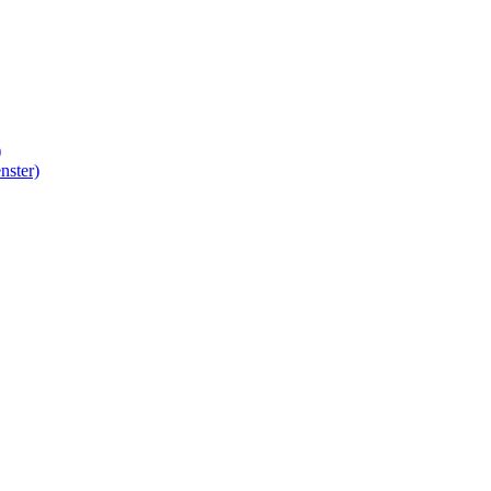
)
nster)