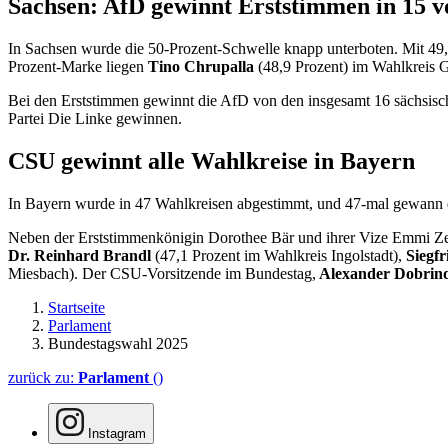
Sachsen: AfD gewinnt Erststimmen in 15 v
In Sachsen wurde die 50-Prozent-Schwelle knapp unterboten. Mit 4
Prozent-Marke liegen
Tino Chrupalla
(48,9 Prozent) im Wahlkreis 
Bei den Erststimmen gewinnt die AfD von den insgesamt 16 sächsisch
Partei Die Linke gewinnen.
CSU gewinnt alle Wahlkreise in Bayern
In Bayern wurde in 47 Wahlkreisen abgestimmt, und 47-mal gewann d
Neben der Erststimmenkönigin Dorothee Bär und ihrer Vize Emmi Zeul
Dr. Reinhard Brandl
(47,1 Prozent im Wahlkreis Ingolstadt),
Siegf
Miesbach). Der CSU-Vorsitzende im Bundestag,
Alexander Dobrin
Startseite
Parlament
Bundestagswahl 2025
zurück zu:
Parlament
()
Instagram