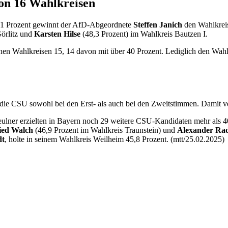
on 16 Wahlkreisen
9,1 Prozent gewinnt der AfD-Abgeordnete
Steffen Janich
den Wahlkreis
Görlitz und
Karsten Hilse
(48,3 Prozent) im Wahlkreis Bautzen I.
en Wahlkreisen 15, 14 davon mit über 40 Prozent. Lediglich den Wahlk
ie CSU sowohl bei den Erst- als auch bei den Zweitstimmen. Damit ve
ner erzielten in Bayern noch 29 weitere CSU-Kandidaten mehr als 40 
ried Walch
(46,9 Prozent im Wahlkreis Traunstein) und
Alexander R
dt
, holte in seinem Wahlkreis Weilheim 45,8 Prozent. (mtt/25.02.2025)