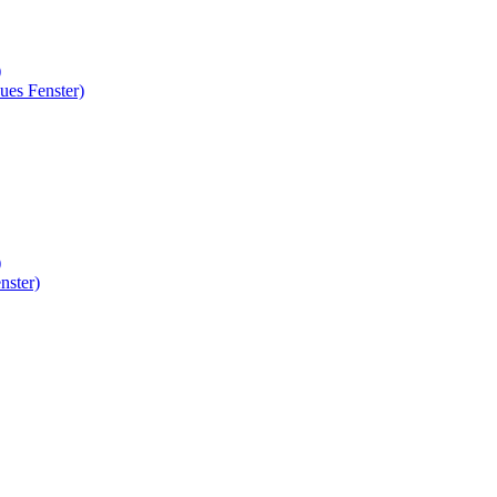
)
ues Fenster)
)
nster)