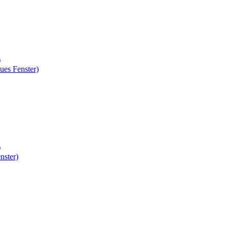
)
ues Fenster)
)
nster)