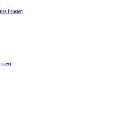
)
ues Fenster)
)
nster)