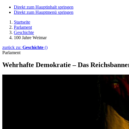
Direkt zum Hauptinhalt springen
Direkt zum Hauptmenü springen
Startseite
Parlament
Geschichte
100 Jahre Weimar
zurück zu:
Geschichte
()
Parlament
Wehrhafte Demokratie – Das Reichsbanne