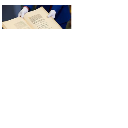
Bildinformationen
Urschrift des Grundgesetzes für die Bundesrepublik Deutschland
von 1949, unterzeichnet von Konrad Adenauer (CDU), Präsident
des Parlamentarischen Rates, und seinen Vizepräsidenten Adolph
Schönfelder (SPD) und Hermann Schäfer (FDP).
© DBT/Inga Haar
Präsentation der Urschrift des Grundgesetzes im
Deutschen Bundestag
Im Rahmen des Tages der Ein- und Ausblicke am Samstag, 7.
September 2024, präsentiert der Deutsche Bundestag die zuletzt
beim Demokratiefest vom 23. bis 26. Mai 2024 öffentliche gezeigte
Urschrift des Grundgesetzes im Marie-Elisabeth-Lüders-Haus.