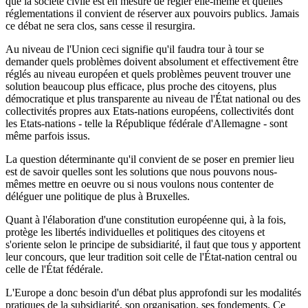
que la société civile est en mesure de régler elle-même et quelles
réglementations il convient de réserver aux pouvoirs publics. Jamais
ce débat ne sera clos, sans cesse il resurgira.
Au niveau de l'Union ceci signifie qu'il faudra tour à tour se
demander quels problèmes doivent absolument et effectivement être
réglés au niveau européen et quels problèmes peuvent trouver une
solution beaucoup plus efficace, plus proche des citoyens, plus
démocratique et plus transparente au niveau de l'État national ou des
collectivités propres aux Etats-nations européens, collectivités dont
les Etats-nations - telle la République fédérale d'Allemagne - sont
même parfois issus.
La question déterminante qu'il convient de se poser en premier lieu
est de savoir quelles sont les solutions que nous pouvons nous-
mêmes mettre en oeuvre ou si nous voulons nous contenter de
déléguer une politique de plus à Bruxelles.
Quant à l'élaboration d'une constitution européenne qui, à la fois,
protège les libertés individuelles et politiques des citoyens et
s'oriente selon le principe de subsidiarité, il faut que tous y apportent
leur concours, que leur tradition soit celle de l'État-nation central ou
celle de l'État fédérale.
L'Europe a donc besoin d'un débat plus approfondi sur les modalités
pratiques de la subsidiarité, son organisation, ses fondements. Ce