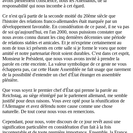
avons pleinement conscience, nous les Allemands, de la
responsabilité qui nous incombe à cet égard.
Ce n'est qu'à partir de la seconde moitié du 20ème siècle que
l'histoire des relations franco-allemandes était marquée par un
développement favorable. En considération de ce passé, il ne va pas
de soi qu'aujourd'hui, en l'an 2000, nous puissions constater que
nous avons connu durant les cinq dernières décennies une période
de relations stables et amicales. Et je m'exprime certainement au
nom de tous ici présents en cette salle si je forme le voeu que notre
amitié et notre partenariat étroit soient durables. C'est dans cet esprit,
Monsieur le Président, que nous vous avons invité à prendre la
parole en cette enceinte. La valeur symbolique de ce geste ne vous
échappera pas, car cette Haute Assemblée ne fait usage que rarement
de la possibilité d'entendre un chef d'État étranger en assemblée
plénière.
Que vous soyez le premier chef d'État qui prenne la parole au
Reichstag, au siège réintégré par le parlement allemand, me semble
justifié pour deux raisons. Vous avez opté pour la réunification de
l'Allemagne et avez défendu notre cause comme une chose
naturelle. De tout coeur nous vous en remercions.
Cependant, pour nous, votre discours de ce jour revêt aussi une
signification particulière en considération d'un fait à la fois
incontestable et de toute première importance. Ensemble, la France