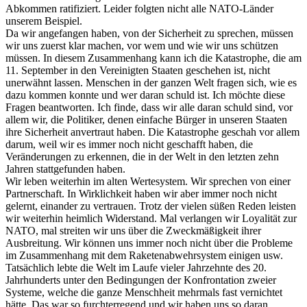
Abkommen ratifiziert. Leider folgten nicht alle NATO-Länder
unserem Beispiel.
Da wir angefangen haben, von der Sicherheit zu sprechen, müssen
wir uns zuerst klar machen, vor wem und wie wir uns schützen
müssen. In diesem Zusammenhang kann ich die Katastrophe, die am
11. September in den Vereinigten Staaten geschehen ist, nicht
unerwähnt lassen. Menschen in der ganzen Welt fragen sich, wie es
dazu kommen konnte und wer daran schuld ist. Ich möchte diese
Fragen beantworten. Ich finde, dass wir alle daran schuld sind, vor
allem wir, die Politiker, denen einfache Bürger in unseren Staaten
ihre Sicherheit anvertraut haben. Die Katastrophe geschah vor allem
darum, weil wir es immer noch nicht geschafft haben, die
Veränderungen zu erkennen, die in der Welt in den letzten zehn
Jahren stattgefunden haben.
Wir leben weiterhin im alten Wertesystem. Wir sprechen von einer
Partnerschaft. In Wirklichkeit haben wir aber immer noch nicht
gelernt, einander zu vertrauen. Trotz der vielen süßen Reden leisten
wir weiterhin heimlich Widerstand. Mal verlangen wir Loyalität zur
NATO, mal streiten wir uns über die Zweckmäßigkeit ihrer
Ausbreitung. Wir können uns immer noch nicht über die Probleme
im Zusammenhang mit dem Raketenabwehrsystem einigen usw.
Tatsächlich lebte die Welt im Laufe vieler Jahrzehnte des 20.
Jahrhunderts unter den Bedingungen der Konfrontation zweier
Systeme, welche die ganze Menschheit mehrmals fast vernichtet
hätte. Das war so furchterregend und wir haben uns so daran