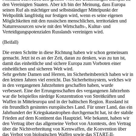
den Vereinigten Staaten. Aber ich bin der Meinung, dass Europa
seinen Ruf als mächtiger und selbstständiger Mittelpunkt der
Weltpolitik langfristig nur festigen wird, wenn es seine eigenen
Möglichkeiten mit den russischen menschlichen, territorialen und
Naturressourcen sowie mit den Wirtschafts-, Kultur- und
Verteidigungspotenzialen Russlands vereinigen wird.
(Beifall)
Die ersten Schritte in diese Richtung haben wir schon gemeinsam
gemacht. Jetzt ist es an der Zeit, daran zu denken, was zu tun ist,
damit das einheitliche und sichere Europa zum Vorboten einer
einheitlichen und sicheren Welt wird.
Sehr geehrte Damen und Herren, im Sicherheitsbereich haben wir in
den letzten Jahren viel erreicht. Das Sicherheitssystem, welches wir
in den vergangenen Jahrzehnten geschaffen haben, wurde
verbessert. Eine der Errungenschaften des vergangenen Jahrzehnts
war die beispiellos niedrige Konzentration von Streitkräften und
Waffen in Mitteleuropa und in der baltischen Region. Russland ist
ein freundlich gesinntes europäisches Land. Für unser Land, das ein
Jahrhundert der Kriegskatastrophen durchgemacht hat, ist der stabile
Frieden auf dem Kontinent das Hauptziel. Wie bekannt, haben wir
den Vertrag über das allgemeine Verbot von Atomtests, den Vertrag
über die Nichtverbreitung von Kernwaffen, die Konvention über
das Verbot von biologischen Waffen sowie das START-II-