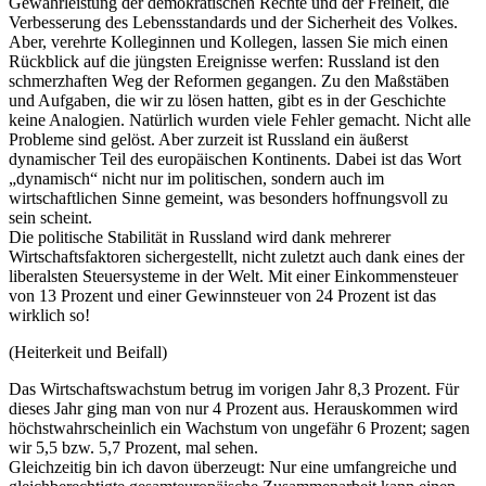
Gewährleistung der demokratischen Rechte und der Freiheit, die
Verbesserung des Lebensstandards und der Sicherheit des Volkes.
Aber, verehrte Kolleginnen und Kollegen, lassen Sie mich einen
Rückblick auf die jüngsten Ereignisse werfen: Russland ist den
schmerzhaften Weg der Reformen gegangen. Zu den Maßstäben
und Aufgaben, die wir zu lösen hatten, gibt es in der Geschichte
keine Analogien. Natürlich wurden viele Fehler gemacht. Nicht alle
Probleme sind gelöst. Aber zurzeit ist Russland ein äußerst
dynamischer Teil des europäischen Kontinents. Dabei ist das Wort
„dynamisch“ nicht nur im politischen, sondern auch im
wirtschaftlichen Sinne gemeint, was besonders hoffnungsvoll zu
sein scheint.
Die politische Stabilität in Russland wird dank mehrerer
Wirtschaftsfaktoren sichergestellt, nicht zuletzt auch dank eines der
liberalsten Steuersysteme in der Welt. Mit einer Einkommensteuer
von 13 Prozent und einer Gewinnsteuer von 24 Prozent ist das
wirklich so!
(Heiterkeit und Beifall)
Das Wirtschaftswachstum betrug im vorigen Jahr 8,3 Prozent. Für
dieses Jahr ging man von nur 4 Prozent aus. Herauskommen wird
höchstwahrscheinlich ein Wachstum von ungefähr 6 Prozent; sagen
wir 5,5 bzw. 5,7 Prozent, mal sehen.
Gleichzeitig bin ich davon überzeugt: Nur eine umfangreiche und