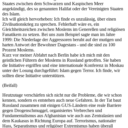
Staates zwischen dem Schwarzen und Kaspischen Meer
angekündigt, des so genannten Halifat oder der Vereinigten Staaten
des Islam.
Ich will gleich hervorheben: Ich finde es unzulässig, über einen
Zivilisationskrieg zu sprechen. Fehlerhaft wäre es, ein
Gleichheitszeichen zwischen Moslems im Generellen und religiösen
Fanatikern zu setzen. Bei uns zum Beispiel sagte man im Jahre
1999: Die Niederlage der Aggressoren beruht auf der mutigen und
harten Antwort der Bewohner Dagestans - und die sind zu 100
Prozent Moslems.
Kurz vor meiner Abfahrt nach Berlin habe ich mich mit den
geistlichen Führern der Moslems in Russland getroffen. Sie haben
die Initiative ergriffen und eine internationale Konferenz in Moskau
unter der Losung durchgeführt: Islam gegen Terror. Ich finde, wir
sollten diese Initiative unterstützen.
(Beifall)
Heutzutage verschärfen sich nicht nur die Probleme, die wir schon
kennen, sondern es entstehen auch neue Gefahren. In der Tat baut
Russland zusammen mit einigen GUS-Ländern eine reale Barriere
gegen Drogenschmuggel, organisiertes Verbrechen und
Fundamentalismus aus Afghanistan wie auch aus Zentralasien und
dem Kaukasus in Richtung Europa auf. Terrorismus, nationaler
Hass, Separatismus und religiöser Extremismus haben überall