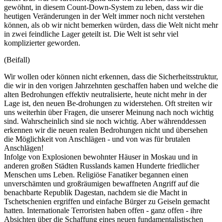
gewöhnt, in diesem Count-Down-System zu leben, dass wir die
heutigen Veränderungen in der Welt immer noch nicht verstehen
können, als ob wir nicht bemerken würden, dass die Welt nicht mehr
in zwei feindliche Lager geteilt ist. Die Welt ist sehr viel
komplizierter geworden.
(Beifall)
Wir wollen oder können nicht erkennen, dass die Sicherheitsstruktur,
die wir in den vorigen Jahrzehnten geschaffen haben und welche die
alten Bedrohungen effektiv neutralisierte, heute nicht mehr in der
Lage ist, den neuen Be-drohungen zu widerstehen. Oft streiten wir
uns weiterhin über Fragen, die unserer Meinung nach noch wichtig
sind. Wahrscheinlich sind sie noch wichtig. Aber währenddessen
erkennen wir die neuen realen Bedrohungen nicht und übersehen
die Möglichkeit von Anschlägen - und von was für brutalen
Anschlägen!
Infolge von Explosionen bewohnter Häuser in Moskau und in
anderen großen Städten Russlands kamen Hunderte friedlicher
Menschen ums Leben. Religiöse Fanatiker begannen einen
unverschämten und großräumigen bewaffneten Angriff auf die
benachbarte Republik Dagestan, nachdem sie die Macht in
Tschetschenien ergriffen und einfache Bürger zu Geiseln gemacht
hatten. Internationale Terroristen haben offen - ganz offen - ihre
Absichten über die Schaffung eines neuen fundamentalistischen