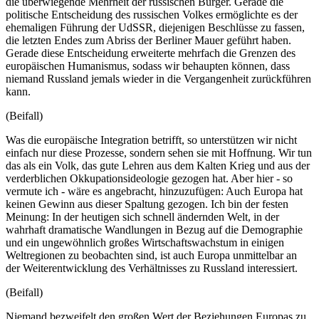
die überwiegende Mehrheit der russischen Bürger. Gerade die
politische Entscheidung des russischen Volkes ermöglichte es der
ehemaligen Führung der UdSSR, diejenigen Beschlüsse zu fassen,
die letzten Endes zum Abriss der Berliner Mauer geführt haben.
Gerade diese Entscheidung erweiterte mehrfach die Grenzen des
europäischen Humanismus, sodass wir behaupten können, dass
niemand Russland jemals wieder in die Vergangenheit zurückführen
kann.
(Beifall)
Was die europäische Integration betrifft, so unterstützen wir nicht
einfach nur diese Prozesse, sondern sehen sie mit Hoffnung. Wir tun
das als ein Volk, das gute Lehren aus dem Kalten Krieg und aus der
verderblichen Okkupationsideologie gezogen hat. Aber hier - so
vermute ich - wäre es angebracht, hinzuzufügen: Auch Europa hat
keinen Gewinn aus dieser Spaltung gezogen. Ich bin der festen
Meinung: In der heutigen sich schnell ändernden Welt, in der
wahrhaft dramatische Wandlungen in Bezug auf die Demographie
und ein ungewöhnlich großes Wirtschaftswachstum in einigen
Weltregionen zu beobachten sind, ist auch Europa unmittelbar an
der Weiterentwicklung des Verhältnisses zu Russland interessiert.
(Beifall)
Niemand bezweifelt den großen Wert der Beziehungen Europas zu