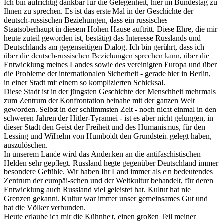
Ich bin aufrichtig dankbar für die Gelegenheit, hier im Bundestag zu
Ihnen zu sprechen. Es ist das erste Mal in der Geschichte der
deutsch-russischen Beziehungen, dass ein russisches
Staatsoberhaupt in diesem Hohen Hause auftritt. Diese Ehre, die mir
heute zuteil geworden ist, bestätigt das Interesse Russlands und
Deutschlands am gegenseitigen Dialog. Ich bin gerührt, dass ich
über die deutsch-russischen Beziehungen sprechen kann, über die
Entwicklung meines Landes sowie des vereinigten Europa und über
die Probleme der internationalen Sicherheit - gerade hier in Berlin,
in einer Stadt mit einem so komplizierten Schicksal.
Diese Stadt ist in der jüngsten Geschichte der Menschheit mehrmals
zum Zentrum der Konfrontation beinahe mit der ganzen Welt
geworden. Selbst in der schlimmsten Zeit - noch nicht einmal in den
schweren Jahren der Hitler-Tyrannei - ist es aber nicht gelungen, in
dieser Stadt den Geist der Freiheit und des Humanismus, für den
Lessing und Wilhelm von Humboldt den Grundstein gelegt haben,
auszulöschen.
In unserem Lande wird das Andenken an die antifaschistischen
Helden sehr gepflegt. Russland hegte gegenüber Deutschland immer
besondere Gefühle. Wir haben Ihr Land immer als ein bedeutendes
Zentrum der europäi-schen und der Weltkultur behandelt, für deren
Entwicklung auch Russland viel geleistet hat. Kultur hat nie
Grenzen gekannt. Kultur war immer unser gemeinsames Gut und
hat die Völker verbunden.
Heute erlaube ich mir die Kühnheit, einen großen Teil meiner