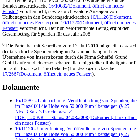
Ein Teilbetrag in Höhe von 50.500 Euro wurde bereits in der
Bundestagsdrucksache
16/10082
(Dokument, öffnet ein neues
Fenster)
veröffentlicht; sowie durch weitere Anzeigen von
Teilbeträgen in den Bundestagsdrucksachen
16/11126
(Dokument,
öffnet ein neues Fenster)
und
16/11720
(Dokument, öffnet ein neues
Fenster)
veröffentlicht. Der nun veröffentlichte Betrag ergibt den
Gesamtbetrag für Spenden für das Jahr 2008.
6
Die Partei hat mit Schreiben vom 13. Juli 2010 mitgeteilt, dass sich
der tatsächliche Spendenbetrag im Zusammenhang mit der
Übernahme von Inseratskosten durch die Firma Scheffel Grund
GmbH aufgrund einer zwischenzeitlich mitgeteilten Rabattgutschrift
nur auf 116.317,21 Euro belaufe (Bundestagsdrucksache
17/2667
(Dokument, öffnet ein neues Fenster)
).
Dokumente
16/10082 - Unterrichtung: Veröffentlichung von Spenden, die
im Einzelfall die Höhe von 50 000 Euro übersteigen (§ 25
Abs. 3 Satz 3 Parteiengesetz)
PDF
| 120 KB — Status: 04.08.2008
(Dokument, Link öffnet
ein neues Fenster)
16/11126 - Unterrichtung: Veröffentlichung von Spenden, die
im Einzelfall die Höhe von 50 000 Euro übersteigen (§ 25
Abs. 3 Satz 3 Parteiengesetz)