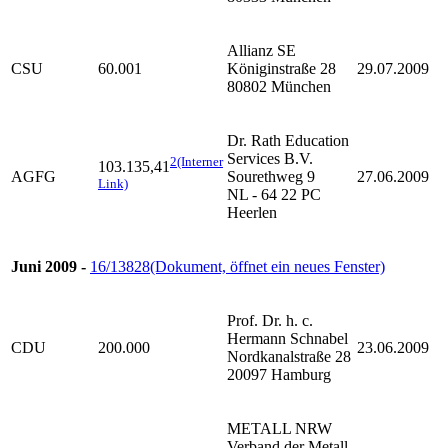
Allianz SE
CSU
60.001
Königinstraße 28
29.07.2009
80802 München
Dr. Rath Education
Services B.V.
2
(Interner
103.135,41
AGFG
Sourethweg 9
27.06.2009
Link)
NL - 64 22 PC
Heerlen
Juni 2009 -
16/13828
(Dokument, öffnet ein neues Fenster)
Prof. Dr. h. c.
Hermann Schnabel
CDU
200.000
23.06.2009
Nordkanalstraße 28
20097 Hamburg
METALL NRW
Verband der Metall-