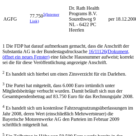
Dr. Rath Health
Programs B.V.
5
(Interner
77.750
AGFG
Sourethweg 9
per 18.12.200
Link)
NL - 6422 PC
Heerlen
1
Die FDP hat darauf aufmerksam gemacht, dass die Anschrift der
Substantia AG in der Bundestagsdrucksache
16/11126
(Dokument,
öffnet ein neues Fenster)
eine falsche Hausnummer aufweist; korrekt
sei die für diese Veröffentlichung angezeigte Anschrift.
2
Es handelt sich hierbei um einen Zinsverzicht für ein Darlehen.
3
Die Partei hat mitgeteilt, dass 6.000 Euro irrtümlich unter
Mitgliedsbeiträge verbucht wurden. Damit beläuft sich nun der
Gesamtspendenbetrag auf 83.750 Euro für das Rechnungsjahr 2008.
4
Es handelt sich um kostenlose Fahrzeugnutzungsüberlassungen im
Jahr 2008, deren Wert (einschließlich Mehrwertsteuer) die
Bayerische Motorenwerke AG den Parteien im Februar 2009
schriftlich mitgeteilt hat.
5