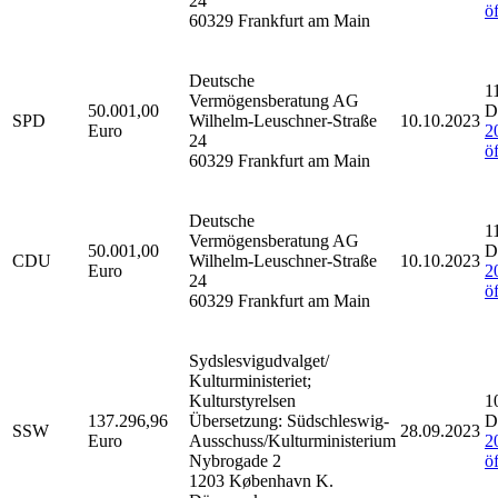
24
ö
60329 Frankfurt am Main
Deutsche
1
Vermögensberatung AG
50.001,00
D
SPD
Wilhelm-Leuschner-Straße
10.10.2023
Euro
2
24
ö
60329 Frankfurt am Main
Deutsche
1
Vermögensberatung AG
50.001,00
D
CDU
Wilhelm-Leuschner-Straße
10.10.2023
Euro
2
24
ö
60329 Frankfurt am Main
Sydslesvigudvalget/
Kulturministeriet;
Kulturstyrelsen
1
137.296,96
Übersetzung: Südschleswig-
D
SSW
28.09.2023
Euro
Ausschuss/Kulturministerium
2
Nybrogade 2
ö
1203 København K.