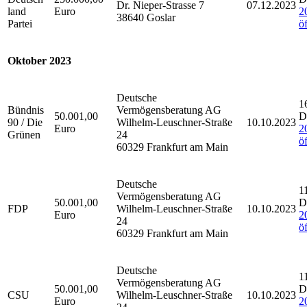
Dr. Nieper-Strasse 7
07.12.2023
land
Euro
2
38640 Goslar
Partei
ö
Oktober 2023
Deutsche
1
Bündnis
Vermögensberatung AG
50.001,00
D
90 / Die
Wilhelm-Leuschner-Straße
10.10.2023
Euro
2
Grünen
24
ö
60329 Frankfurt am Main
Deutsche
1
Vermögensberatung AG
50.001,00
D
FDP
Wilhelm-Leuschner-Straße
10.10.2023
Euro
2
24
ö
60329 Frankfurt am Main
Deutsche
1
Vermögensberatung AG
50.001,00
D
CSU
Wilhelm-Leuschner-Straße
10.10.2023
Euro
2