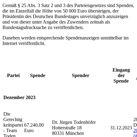
Gemäß § 25 Abs. 3 Satz 2 und 3 des Parteiengesetzes sind Spenden,
die im Einzelfall die Höhe von 50 000 Euro übersteigen, der
Präsidentin des Deutschen Bundestages unverzüglich anzuzeigen
und von dieser unter Angabe des Zuwenders zeitnah als
Bundestagsdrucksache zu veröffentlichen.
Daneben werden entsprechende Spendenanzeigen unmittelbar im
Internet veröffentlicht.
Eingang
Partei
Spende
Spender
der
Spende
Dezember 2023
Die
Gerechtig
2
Dr. Jürgen Todenhöfer
keitspartei
67.240,00
D
Hotterstraße 18
31.12.2023
- Team
Euro
2
80331 München
Toden
ö