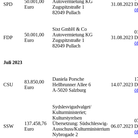
50.001,00
Autovermietung KG
SPD
31.08.2023
D
Euro
Zugspitzstraße 1
ö
82049 Pullach
Sixt GmbH & Co
0
50.001,00
Autovermietung KG
FDP
31.08.2023
D
Euro
Zugspitzstraße 1
ö
82049 Pullach
Juli 2023
Daniela Porsche
1
83.850,00
CSU
Hellbrunner Allee 6
14.07.2023
D
Euro
A-5020 Salzburg
ö
Sydslesvigudvalget/
Kulturministeriet;
Kulturstyrelsen
0
137.458,76
Übersetzung: Südschleswig-
SSW
06.07.2023
D
Euro
Ausschuss/Kulturministerium
ö
Nybrogade 2