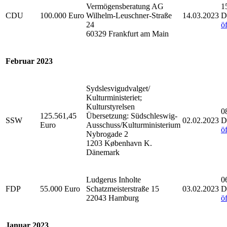
Vermögensberatung AG
1
CDU
100.000 Euro
Wilhelm-Leuschner-Straße
14.03.2023
D
24
ö
60329 Frankfurt am Main
Februar 2023
Sydslesvigudvalget/
Kulturministeriet;
Kulturstyrelsen
0
125.561,45
Übersetzung: Südschleswig-
SSW
02.02.2023
D
Euro
Ausschuss/Kulturministerium
ö
Nybrogade 2
1203 København K.
Dänemark
Ludgerus Inholte
0
FDP
55.000 Euro
Schatzmeisterstraße 15
03.02.2023
D
22043 Hamburg
ö
Januar 2023