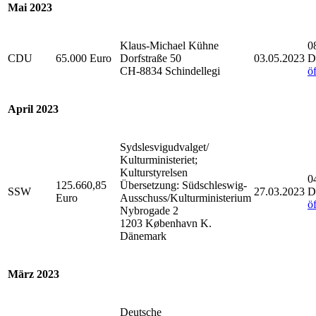
Mai 2023
Klaus-Michael Kühne
0
CDU
65.000 Euro
Dorfstraße 50
03.05.2023
D
CH-8834 Schindellegi
ö
April 2023
Sydslesvigudvalget/
Kulturministeriet;
Kulturstyrelsen
0
125.660,85
Übersetzung: Südschleswig-
SSW
27.03.2023
D
Euro
Ausschuss/Kulturministerium
ö
Nybrogade 2
1203 København K.
Dänemark
März 2023
Deutsche