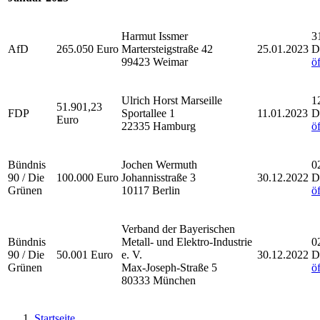
Harmut Issmer
3
AfD
265.050 Euro
Martersteigstraße 42
25.01.2023
D
99423 Weimar
ö
Ulrich Horst Marseille
1
51.901,23
FDP
Sportallee 1
11.01.2023
D
Euro
22335 Hamburg
ö
Bündnis
Jochen Wermuth
0
90 / Die
100.000 Euro
Johannisstraße 3
30.12.2022
D
Grünen
10117 Berlin
ö
Verband der Bayerischen
Bündnis
Metall- und Elektro-Industrie
0
90 / Die
50.001 Euro
e. V.
30.12.2022
D
Grünen
Max-Joseph-Straße 5
ö
80333 München
Startseite