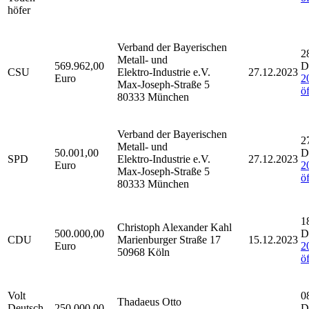
höfer
Verband der Bayerischen
2
Metall- und
569.962,00
D
CSU
Elektro-Industrie e.V.
27.12.2023
Euro
2
Max-Joseph-Straße 5
ö
80333 München
Verband der Bayerischen
2
Metall- und
50.001,00
D
SPD
Elektro-Industrie e.V.
27.12.2023
Euro
2
Max-Joseph-Straße 5
ö
80333 München
1
Christoph Alexander Kahl
500.000,00
D
CDU
Marienburger Straße 17
15.12.2023
Euro
2
50968 Köln
ö
Volt
0
Thadaeus Otto
Deutsch
250.000,00
D