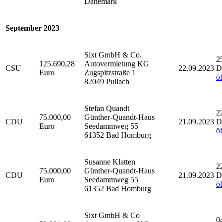
Dänemark
September 2023
Sixt GmbH & Co.
2
125.690,28
Autovermietung KG
CSU
22.09.2023
D
Euro
Zugspitzstraße 1
ö
82049 Pullach
Stefan Quandt
2
75.000,00
Günther-Quandt-Haus
CDU
21.09.2023
D
Euro
Seedammweg 55
ö
61352 Bad Homburg
Susanne Klatten
2
75.000,00
Günther-Quandt-Haus
CDU
21.09.2023
D
Euro
Seedammweg 55
ö
61352 Bad Homburg
Sixt GmbH & Co
0