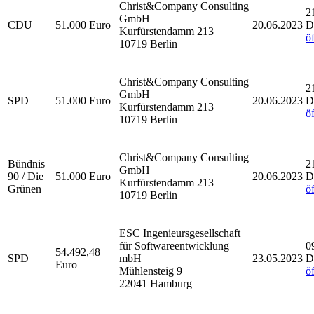
Christ&Company Consulting
2
GmbH
CDU
51.000 Euro
20.06.2023
D
Kurfürstendamm 213
ö
10719 Berlin
Christ&Company Consulting
2
GmbH
SPD
51.000 Euro
20.06.2023
D
Kurfürstendamm 213
ö
10719 Berlin
Christ&Company Consulting
Bündnis
2
GmbH
90 / Die
51.000 Euro
20.06.2023
D
Kurfürstendamm 213
Grünen
ö
10719 Berlin
ESC Ingenieursgesellschaft
für Softwareentwicklung
0
54.492,48
SPD
mbH
23.05.2023
D
Euro
Mühlensteig 9
ö
22041 Hamburg