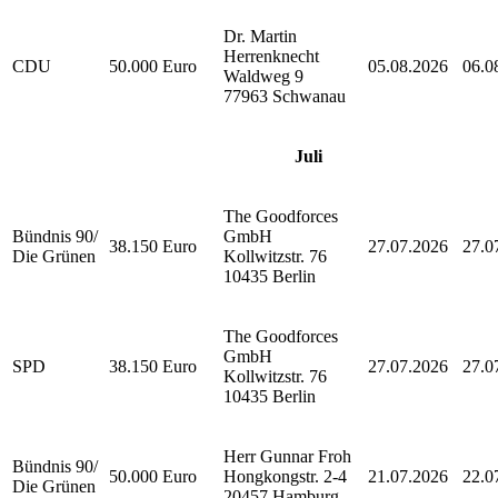
Dr. Martin
Herrenknecht
CDU
50.000 Euro
05.08.2026
06.0
Waldweg 9
77963 Schwanau
Juli
The Goodforces
Bündnis 90/
GmbH
38.150 Euro
27.07.2026
27.0
Die Grünen
Kollwitzstr. 76
10435 Berlin
The Goodforces
GmbH
SPD
38.150 Euro
27.07.2026
27.0
Kollwitzstr. 76
10435 Berlin
Herr Gunnar Froh
Bündnis 90/
50.000 Euro
Hongkongstr. 2-4
21.07.2026
22.0
Die Grünen
20457 Hamburg