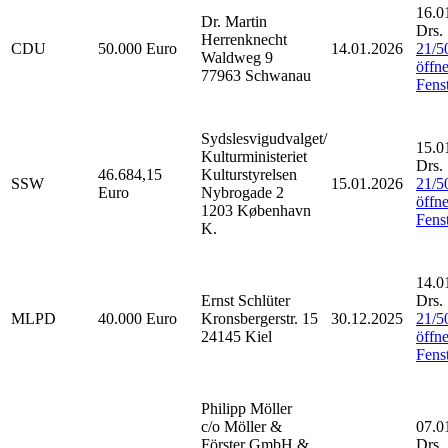
16.0
Dr. Martin
Drs.
Herrenknecht
CDU
50.000 Euro
14.01.2026
21/5
Waldweg 9
öffne
77963 Schwanau
Fenst
Sydslesvigudvalget/
15.0
Kulturministeriet
Drs.
46.684,15
Kulturstyrelsen
SSW
15.01.2026
21/5
Euro
Nybrogade 2
öffne
1203 København
Fenst
K.
14.0
Ernst Schlüter
Drs.
MLPD
40.000 Euro
Kronsbergerstr. 15
30.12.2025
21/5
24145 Kiel
öffne
Fenst
Philipp Möller
c/o Möller &
07.0
Förster GmbH &
Drs.