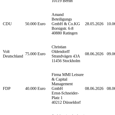
10119 Berlin
Amand
Beteiligungs
CDU
50.000 Euro
GmbH & Co.KG
28.05.2026
10.0
Borsigstr. 6-8
40880 Ratingen
Christian
Volt
Oldendorff
75.000 Euro
08.06.2026
09.0
Deutschland
Strandvägen 43A
11456 Stockholm
Firma MMI Leisure
& Capital
Management
FDP
40.000 Euro
GmbH
08.06.2026
08.0
Ernst-Schneider-
Platz 1
40212 Düsseldorf