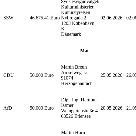
Sydslesvigudvalget/
Kulturministeriet;
Kulturstyrelsen
SSW
46.675,41 Euro
Nybrogade 2
02.06.2026
02.0
1203 København
K.
Dänemark
Mai
Martin Breun
Amselweg 1a
CDU
50.000 Euro
25.05.2026
26.0
91074
Herzogenaurach
Dipl. Ing. Hartmut
Issmer
AfD
50.000 Euro
20.05.2026
21.0
Weingartenstraße 4
63526 Erlensee
Martin Horn