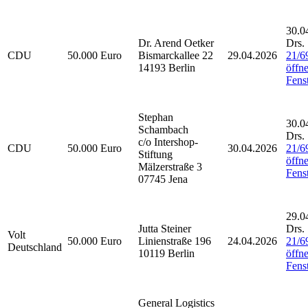
30.0
Dr. Arend Oetker
Drs.
CDU
50.000 Euro
Bismarckallee 22
29.04.2026
21/6
14193 Berlin
öffne
Fenst
Stephan
30.0
Schambach
Drs.
c/o Intershop-
CDU
50.000 Euro
30.04.2026
21/6
Stiftung
öffne
Mälzerstraße 3
Fenst
07745 Jena
29.0
Jutta Steiner
Drs.
Volt
50.000 Euro
Linienstraße 196
24.04.2026
21/6
Deutschland
10119 Berlin
öffne
Fenst
General Logistics