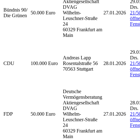
Aktiengesellschaft
29.0
DVAG
Drs.
Bündnis 90/
50.000 Euro
Wilhelm-
27.01.2026
21/5
Die Grünen
Leuschner-Straße
öffne
24
Fenst
60329 Frankfurt am
Main
29.0
Andreas Lapp
Drs.
CDU
100.000 Euro
Rosentalstraße 56
28.01.2026
21/5
70563 Stuttgart
öffne
Fenst
Deutsche
Vermögensberatung
Aktiengesellschaft
28.0
DVAG
Drs.
FDP
50.000 Euro
Wilhelm-
27.01.2026
21/5
Leuschner-Straße
öffne
24
Fenst
60329 Frankfurt am
Main