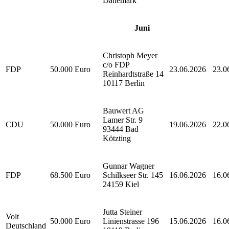
Dänemark
Juni
Christoph Meyer
c/o FDP
FDP
50.000 Euro
23.06.2026
23.0
Reinhardtstraße 14
10117 Berlin
Bauwert AG
Lamer Str. 9
CDU
50.000 Euro
19.06.2026
22.0
93444
Bad
Kötzting
Gunnar Wagner
FDP
68.500 Euro
Schilkseer Str. 145
16.06.2026
16.0
24159 Kiel
Jutta Steiner
Volt
50.000 Euro
Linienstrasse 196
15.06.2026
16.0
Deutschland