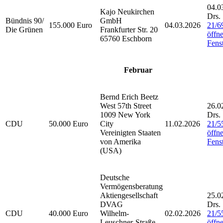
04.0
Kajo Neukirchen
Drs.
Bündnis 90/
GmbH
155.000 Euro
04.03.2026
21/6
Die Grünen
Frankfurter Str. 20
öffne
65760 Eschborn
Fenst
Februar
Bernd Erich Beetz
West 57th Street
26.0
1009 New York
Drs.
CDU
50.000 Euro
City
11.02.2026
21/5
Vereinigten Staaten
öffne
von Amerika
Fenst
(USA)
Deutsche
Vermögensberatung
Aktiengesellschaft
25.0
DVAG
Drs.
CDU
40.000 Euro
Wilhelm-
02.02.2026
21/5
Leuschner-Straße
öffne