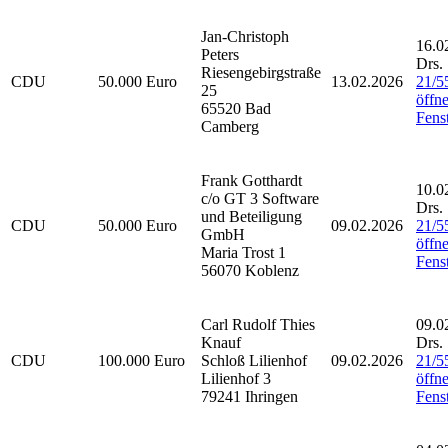
Jan-Christoph
16.0
Peters
Drs.
Riesengebirgstraße
CDU
50.000 Euro
13.02.2026
21/5
25
öffne
65520 Bad
Fenst
Camberg
Frank Gotthardt
10.0
c/o GT 3 Software
Drs.
und Beteiligung
CDU
50.000 Euro
09.02.2026
21/5
GmbH
öffne
Maria Trost 1
Fenst
56070 Koblenz
Carl Rudolf Thies
09.0
Knauf
Drs.
CDU
100.000 Euro
Schloß Lilienhof
09.02.2026
21/5
Lilienhof 3
öffne
79241 Ihringen
Fenst