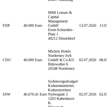
MMI Leisure &
Capital
Management
FDP
40.000 Euro
GmbH
13.07.2026
13.0
Ernst-Schneider-
Platz 1
40212 Düsseldorf
Michels Hotels
Norderney-Sylt
CDU
40.000 Euro
GmbH & Co.KG
02.07.2026
08.0
Bülowallee 6
26548 Norderney
Sydslesvigudvalget/
Kulturministeriet;
Kulturstyrelsen
SSW
46.670,41 Euro
Nybrogade 2
02.07.2026
02.0
1203 København
K.