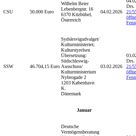
04.0
Wilhelm Beier
Drs.
Lebenbergstr. 16
CSU
50.000 Euro
04.02.2026
21/5
6370 Kitzbühel,
öffne
Österreich
Fenst
Sydslesvigudvalget/
Kulturministeriet;
Kulturstyrelsen
Übersetzung:
03.0
Südschleswig-
Drs.
SSW
46.704,15 Euro
Ausschuss/
03.02.2026
21/5
Kulturministerium
öffne
Nybrogade 2
Fenst
1203 København
K.
Dänemark
Januar
Deutsche
Vermögensberatung