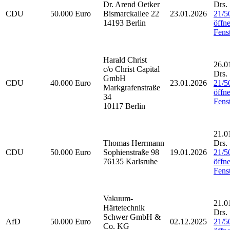
Dr. Arend Oetker
Drs.
CDU
50.000 Euro
Bismarckallee 22
23.01.2026
21/5
14193 Berlin
öffne
Fenst
Harald Christ
26.0
c/o Christ Capital
Drs.
GmbH
CDU
40.000 Euro
23.01.2026
21/5
Markgrafenstraße
öffne
34
Fenst
10117 Berlin
21.0
Thomas Herrmann
Drs.
CDU
50.000 Euro
Sophienstraße 98
19.01.2026
21/5
76135 Karlsruhe
öffne
Fenst
Vakuum-
21.0
Härtetechnik
Drs.
Schwer GmbH &
AfD
50.000 Euro
02.12.2025
21/5
Co. KG