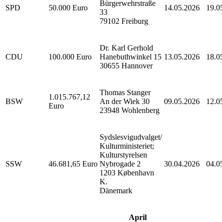
Bürgerwehrstraße
SPD
50.000 Euro
14.05.2026
19.0
33
79102 Freiburg
Dr. Karl Gerhold
CDU
100.000 Euro
Hanebuthwinkel 15
13.05.2026
18.0
30655 Hannover
Thomas Stanger
1.015.767,12
BSW
An der Wiek 30
09.05.2026
12.0
Euro
23948 Wohlenberg
Sydslesvigudvalget/
Kulturministeriet;
Kulturstyrelsen
SSW
46.681,65 Euro
Nybrogade 2
30.04.2026
04.0
1203 København
K.
Dänemark
April