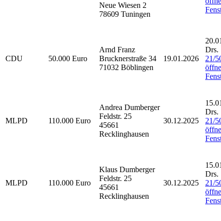
öffne
Neue Wiesen 2
Fenst
78609 Tuningen
20.0
Arnd Franz
Drs.
CDU
50.000 Euro
Brucknerstraße 34
19.01.2026
21/5
71032 Böblingen
öffne
Fenst
15.0
Andrea Dumberger
Drs.
Feldstr. 25
MLPD
110.000 Euro
30.12.2025
21/5
45661
öffne
Recklinghausen
Fenst
15.0
Klaus Dumberger
Drs.
Feldstr. 25
MLPD
110.000 Euro
30.12.2025
21/5
45661
öffne
Recklinghausen
Fenst