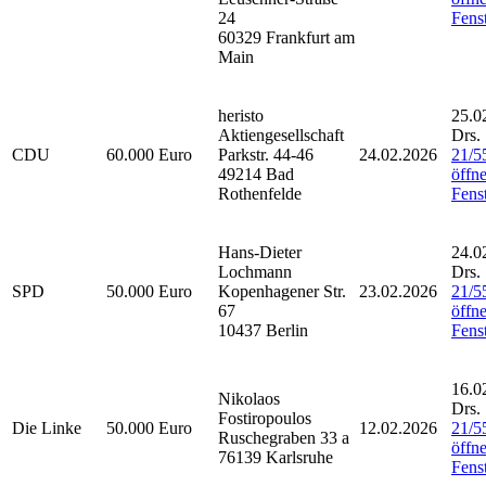
24
Fenst
60329 Frankfurt am
Main
heristo
25.0
Aktiengesellschaft
Drs.
CDU
60.000 Euro
Parkstr. 44-46
24.02.2026
21/5
49214 Bad
öffne
Rothenfelde
Fenst
Hans-Dieter
24.0
Lochmann
Drs.
SPD
50.000 Euro
Kopenhagener Str.
23.02.2026
21/5
67
öffne
10437 Berlin
Fenst
16.0
Nikolaos
Drs.
Fostiropoulos
Die Linke
50.000 Euro
12.02.2026
21/5
Ruschegraben 33 a
öffne
76139 Karlsruhe
Fenst