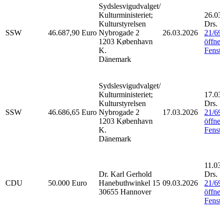
Sydslesvigudvalget/
Kulturministeriet;
26.0
Kulturstyrelsen
Drs.
SSW
46.687,90 Euro
Nybrogade 2
26.03.2026
21/6
1203 København
öffne
K.
Fenst
Dänemark
Sydslesvigudvalget/
Kulturministeriet;
17.0
Kulturstyrelsen
Drs.
SSW
46.686,65 Euro
Nybrogade 2
17.03.2026
21/6
1203 København
öffne
K.
Fenst
Dänemark
11.0
Dr. Karl Gerhold
Drs.
CDU
50.000 Euro
Hanebuthwinkel 15
09.03.2026
21/6
30655 Hannover
öffne
Fenst