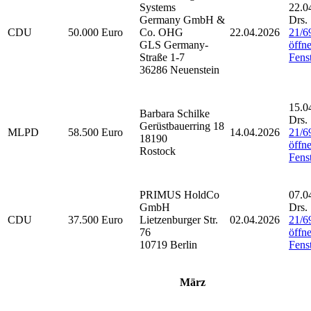
Systems
22.0
Germany GmbH &
Drs.
CDU
50.000 Euro
Co. OHG
22.04.2026
21/6
GLS Germany-
öffne
Straße 1-7
Fenst
36286 Neuenstein
15.0
Barbara Schilke
Drs.
Gerüstbauerring 18
MLPD
58.500 Euro
14.04.2026
21/6
18190
öffne
Rostock
Fenst
PRIMUS HoldCo
07.0
GmbH
Drs.
CDU
37.500 Euro
Lietzenburger Str.
02.04.2026
21/6
76
öffne
10719 Berlin
Fenst
März