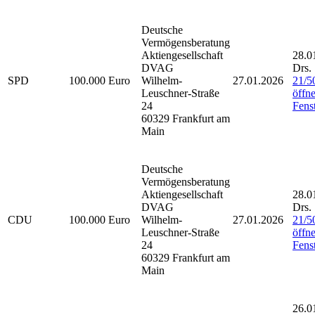
Deutsche
Vermögensberatung
Aktiengesellschaft
28.0
DVAG
Drs.
SPD
100.000 Euro
Wilhelm-
27.01.2026
21/5
Leuschner-Straße
öffne
24
Fenst
60329 Frankfurt am
Main
Deutsche
Vermögensberatung
Aktiengesellschaft
28.0
DVAG
Drs.
CDU
100.000 Euro
Wilhelm-
27.01.2026
21/5
Leuschner-Straße
öffne
24
Fenst
60329 Frankfurt am
Main
26.0