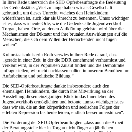
In Ihrer Rede unterstrich die SED-Opferbeauftragte die Bedeutung
der Gedenkstätte: „Viel zu lange haben wir als Gesellschaft
gebraucht, um dieses Unrecht, welches den Heimkindern
widerfahren ist, auch klar als Unrecht zu benennen. Umso wichtiger
ist es, dass wir heute Orte, wie die Gedenkstätte Jugendwerkhof
Torgau, haben. Orte, an denen Aufklärung geleistet wird über die
Mechanismen der Diktatur und ihre brutalen Auswirkungen auf die
Menschen, die sich dem Willen der Herrschenden nicht fügen
wollen“.
Kulturstaatsministerin Roth verwies in ihrer Rede darauf, dass
„gerade in einer Zeit, in der die DDR zunehmend verharmlost und
verklärt wird, in der Populisten Zulauf finden und die Demokratie
infrage stellen, wir nicht nachlassen sollten in unserem Bemühen um
Aufarbeitung und politische Bildung.“
Die SED-Opferbeauftragte dankte insbesondere auch den
ehemaligen Heimkindern, die durch ihre Mitwirkung an der
Ausstellung diesen einzigartigen Blick in das Innenleben des
Jugendwerkhofs ermöglichten und betonte „umso wichtiger ist es,
dass wir sie, die an den körperlichen und seelischen Folgen der
erlebten Repression bis heute leiden, endlich besser unterstützen“.
Die Forderung der SED-Opferbeauftragten „dass auch die Arbeit
der Beratungsstelle hier in Torgau nicht länger an jährlichen