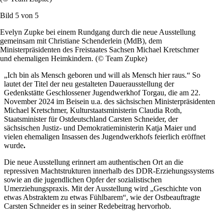
Bild 5 von
5
Evelyn Zupke bei einem Rundgang durch die neue Ausstellung
gemeinsam mit Christiane Schenderlein (MdB), dem
Ministerpräsidenten des Freistaates Sachsen Michael Kretschmer
und ehemaligen Heimkindern. (© Team Zupke)
„Ich bin als Mensch geboren und will als Mensch hier raus.“ So
lautet der Titel der neu gestalteten Dauerausstellung der
Gedenkstätte Geschlossener Jugendwerkhof Torgau, die am 22.
November 2024 im Beisein u.a. des sächsischen Ministerpräsidenten
Michael Kretschmer, Kulturstaatsministerin Claudia Roth,
Staatsminister für Ostdeutschland Carsten Schneider, der
sächsischen Justiz- und Demokratieministerin Katja Maier und
vielen ehemaligen Insassen des Jugendwerkhofs feierlich eröffnet
wurde
.
Die neue Ausstellung erinnert am authentischen Ort an
die
repressiven Machtstrukturen innerhalb des DDR-Erziehungssystems
sowie an die jugendlichen Opfer der sozialistischen
Umerziehungspraxis. Mit der Ausstellung wird „Geschichte von
etwas Abstraktem zu etwas Fühlbarem“, wie der Ostbeauftragte
Carsten Schneider es in seiner Redebeitrag hervorhob.