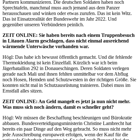
Partnern kommunizieren. Die deutschen Soldaten haben noch
Sprechtafeln, manchmal muss auch jemand aus dem Panzer
herausschauen und winken oder etwas zurufen. Das ist kein Witz.
Das ist Einsatzrealität der Bundeswehr im Jahr 2022. Und
gegenüber unseren Verbündeten peinlich.
ZEIT
ONLINE
: Sie haben bereits nach einem Truppenbesuch
in Litauen Alarm geschlagen, dass nicht einmal ausreichend
wärmende Unterwäsche vorhanden war.
Högl: Das habe ich bewusst öffentlich gemacht. Und die fehlende
Thermokleidung ist kein Einzelfall. Kürzlich war ich beim
Jägerbataillon 292 in Donaueschingen. Deren Soldaten verlegen
gerade nach Mali und ihnen fehlten unmittelbar vor dem Abflug
noch Hosen, Hemden und Schutzwesten in der richtigen Größe. Sie
konnten nicht mal in Schutzausrüstung trainieren. Dabei muss im
Ernstfall alles sitzen.
ZEIT
ONLINE
: An Geld mangelt es jetzt ja nun nicht mehr.
Was muss sich noch ändern, damit es schneller geht?
Högl: Wir müssen die Beschaffung beschleunigen und Bürokratie
abbauen. Bundesverteidigungsministerin Christine Lambrecht hat
bereits ein paar Dinge auf den Weg gebracht. So muss nicht mehr
jede Ausschreibung europaweit erfolgen, wenn der Kauf für die