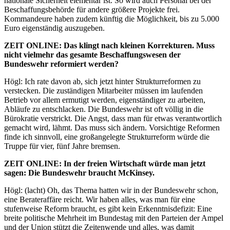
nationale Sicherheit elementar ist. So wird auch Personal bei der
Beschaffungsbehörde für andere größere Projekte frei.
Kommandeure haben zudem künftig die Möglichkeit, bis zu 5.000
Euro eigenständig auszugeben.
ZEIT
ONLINE
: Das klingt nach kleinen Korrekturen. Muss
nicht vielmehr das gesamte Beschaffungswesen der
Bundeswehr reformiert werden?
Högl: Ich rate davon ab, sich jetzt hinter Strukturreformen zu
verstecken. Die zuständigen Mitarbeiter müssen im laufenden
Betrieb vor allem ermutigt werden, eigenständiger zu arbeiten,
Abläufe zu entschlacken. Die Bundeswehr ist oft völlig in die
Bürokratie verstrickt. Die Angst, dass man für etwas verantwortlich
gemacht wird, lähmt. Das muss sich ändern. Vorsichtige Reformen
finde ich sinnvoll, eine großangelegte Strukturreform würde die
Truppe für vier, fünf Jahre bremsen.
ZEIT
ONLINE
: In der freien Wirtschaft würde man jetzt
sagen: Die Bundeswehr braucht McKinsey.
Högl: (lacht) Oh, das Thema hatten wir in der Bundeswehr schon,
eine Berateraffäre reicht. Wir haben alles, was man für eine
stufenweise Reform braucht, es gibt kein Erkenntnisdefizit: Eine
breite politische Mehrheit im Bundestag mit den Parteien der Ampel
und der Union stützt die Zeitenwende und alles, was damit