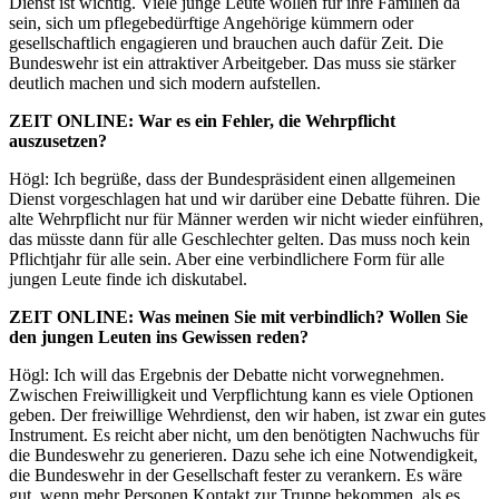
Dienst ist wichtig. Viele junge Leute wollen für ihre Familien da
sein, sich um pflegebedürftige Angehörige kümmern oder
gesellschaftlich engagieren und brauchen auch dafür Zeit. Die
Bundeswehr ist ein attraktiver Arbeitgeber. Das muss sie stärker
deutlich machen und sich modern aufstellen.
ZEIT
ONLINE
: War es ein Fehler, die Wehrpflicht
auszusetzen?
Högl: Ich begrüße, dass der Bundespräsident einen allgemeinen
Dienst vorgeschlagen hat und wir darüber eine Debatte führen. Die
alte Wehrpflicht nur für Männer werden wir nicht wieder einführen,
das müsste dann für alle Geschlechter gelten. Das muss noch kein
Pflichtjahr für alle sein. Aber eine verbindlichere Form für alle
jungen Leute finde ich diskutabel.
ZEIT
ONLINE
: Was meinen Sie mit verbindlich? Wollen Sie
den jungen Leuten ins Gewissen reden?
Högl: Ich will das Ergebnis der Debatte nicht vorwegnehmen.
Zwischen Freiwilligkeit und Verpflichtung kann es viele Optionen
geben. Der freiwillige Wehrdienst, den wir haben, ist zwar ein gutes
Instrument. Es reicht aber nicht, um den benötigten Nachwuchs für
die Bundeswehr zu generieren. Dazu sehe ich eine Notwendigkeit,
die Bundeswehr in der Gesellschaft fester zu verankern. Es wäre
gut, wenn mehr Personen Kontakt zur Truppe bekommen, als es