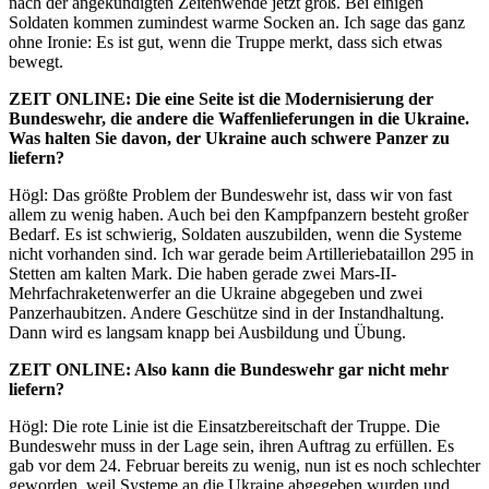
nach der angekündigten Zeitenwende jetzt groß. Bei einigen
Soldaten kommen zumindest warme Socken an. Ich sage das ganz
ohne Ironie: Es ist gut, wenn die Truppe merkt, dass sich etwas
bewegt.
ZEIT
ONLINE
: Die eine Seite ist die Modernisierung der
Bundeswehr, die andere die Waffenlieferungen in die Ukraine.
Was halten Sie davon, der Ukraine auch schwere Panzer zu
liefern?
Högl: Das größte Problem der Bundeswehr ist, dass wir von fast
allem zu wenig haben. Auch bei den Kampfpanzern besteht großer
Bedarf. Es ist schwierig, Soldaten auszubilden, wenn die Systeme
nicht vorhanden sind. Ich war gerade beim Artilleriebataillon 295 in
Stetten am kalten Mark. Die haben gerade zwei Mars-II-
Mehrfachraketenwerfer an die Ukraine abgegeben und zwei
Panzerhaubitzen. Andere Geschütze sind in der Instandhaltung.
Dann wird es langsam knapp bei Ausbildung und Übung.
ZEIT
ONLINE
: Also kann die Bundeswehr gar nicht mehr
liefern?
Högl: Die rote Linie ist die Einsatzbereitschaft der Truppe. Die
Bundeswehr muss in der Lage sein, ihren Auftrag zu erfüllen. Es
gab vor dem 24. Februar bereits zu wenig, nun ist es noch schlechter
geworden, weil Systeme an die Ukraine abgegeben wurden und