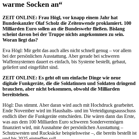
warme Socken an“
ZEIT
ONLINE
: Frau Högl, vor knapp einem Jahr hat
Bundeskanzler Olaf Scholz die Zeitenwende proklamiert. 100
Milliarden Euro sollen an die Bundeswehr fließen. Bislang
scheint davon bei der Truppe nichts angekommen zu sein.
Woran liegt das?
Eva Högl: Mir geht das auch alles nicht schnell genug – vor allem
bei der persönlichen Ausstattung. Aber gerade bei schweren
Waffensystemen dauert es einfach, bis Systeme bestellt, gebaut,
geliefert und eingeführt sind.
ZEIT
ONLINE
: Es geht oft um einfache Dinge wie neue
digitale Funkgeräte, die die Soldatinnen und Soldaten dringend
brauchen, aber nicht bekommen, obwohl die Milliarden
bereitstehen.
Högl: Das stimmt. Aber daran wird auch mit Hochdruck gearbeitet.
Ende November wird im Haushalts- und im Verteidigungsausschuss
endlich über die Funkgeräte entschieden. Die wären dann das Erste,
was aus dem 100 Milliarden Euro schweren Sondervermögen
finanziert wird, mit Ausnahme der persönlichen Ausstattung –
Schutzwesten und Rucksäcke beispielsweise –, die bereits bestellt ist
und bis 2025 eintreffen soll.