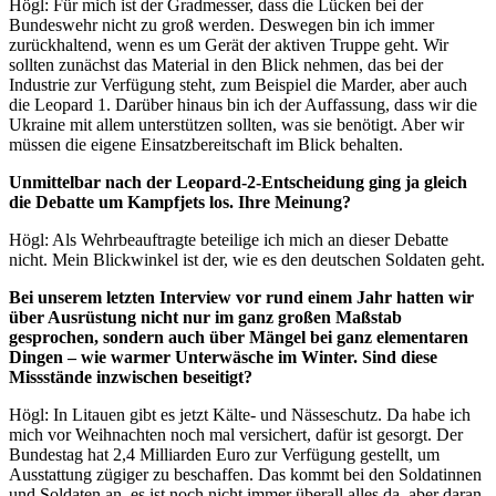
Högl: Für mich ist der Gradmesser, dass die Lücken bei der
Bundeswehr nicht zu groß werden. Deswegen bin ich immer
zurückhaltend, wenn es um Gerät der aktiven Truppe geht. Wir
sollten zunächst das Material in den Blick nehmen, das bei der
Industrie zur Verfügung steht, zum Beispiel die Marder, aber auch
die Leopard 1. Darüber hinaus bin ich der Auffassung, dass wir die
Ukraine mit allem unterstützen sollten, was sie benötigt. Aber wir
müssen die eigene Einsatzbereitschaft im Blick behalten.
Unmittelbar nach der Leopard-2-Entscheidung ging ja gleich
die Debatte um Kampfjets los. Ihre Meinung?
Högl: Als Wehrbeauftragte beteilige ich mich an dieser Debatte
nicht. Mein Blickwinkel ist der, wie es den deutschen Soldaten geht.
Bei unserem letzten Interview vor rund einem Jahr hatten wir
über Ausrüstung nicht nur im ganz großen Maßstab
gesprochen, sondern auch über Mängel bei ganz elementaren
Dingen – wie warmer Unterwäsche im Winter. Sind diese
Missstände inzwischen beseitigt?
Högl: In Litauen gibt es jetzt Kälte- und Nässeschutz. Da habe ich
mich vor Weihnachten noch mal versichert, dafür ist gesorgt. Der
Bundestag hat 2,4 Milliarden Euro zur Verfügung gestellt, um
Ausstattung zügiger zu beschaffen. Das kommt bei den Soldatinnen
und Soldaten an, es ist noch nicht immer überall alles da, aber daran