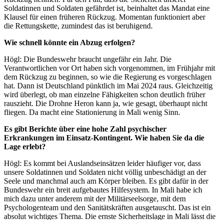
Soldatinnen und Soldaten gefährdet ist, beinhaltet das Mandat eine
Klausel für einen früheren Rückzug. Momentan funktioniert aber
die Rettungskette, zumindest das ist beruhigend.
Wie schnell könnte ein Abzug erfolgen?
Högl: Die Bundeswehr braucht ungefähr ein Jahr. Die
Verantwortlichen vor Ort haben sich vorgenommen, im Frühjahr mit
dem Rückzug zu beginnen, so wie die Regierung es vorgeschlagen
hat. Dann ist Deutschland pünktlich im Mai 2024 raus. Gleichzeitig
wird überlegt, ob man einzelne Fähigkeiten schon deutlich früher
rauszieht. Die Drohne Heron kann ja, wie gesagt, überhaupt nicht
fliegen. Da macht eine Stationierung in Mali wenig Sinn.
Es gibt Berichte über eine hohe Zahl psychischer
Erkrankungen im Einsatz-Kontingent. Wie haben Sie da die
Lage erlebt?
Högl: Es kommt bei Auslandseinsätzen leider häufiger vor, dass
unsere Soldatinnen und Soldaten nicht völlig unbeschädigt an der
Seele und manchmal auch am Körper bleiben. Es gibt dafür in der
Bundeswehr ein breit aufgebautes Hilfesystem. In Mali habe ich
mich dazu unter anderem mit der Militärseelsorge, mit dem
Psychologenteam und den Sanitätskräften ausgetauscht. Das ist ein
absolut wichtiges Thema. Die ernste Sicherheitslage in Mali lässt die