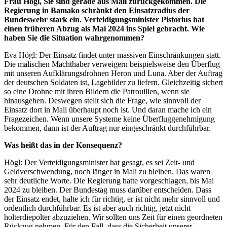
Frau Högl, Sie sind gerade aus Mali zurückgekommen. Die
Regierung in Bamako schränkt den Einsatzradius der
Bundeswehr stark ein. Verteidigungsminister Pistorius hat
einen früheren Abzug als Mai 2024 ins Spiel gebracht. Wie
haben Sie die Situation wahrgenommen?
Eva Högl: Der Einsatz findet unter massiven Einschränkungen statt.
Die malischen Machthaber verweigern beispielsweise den Überflug
mit unseren Aufklärungsdrohnen Heron und Luna. Aber der Auftrag
der deutschen Soldaten ist, Lagebilder zu liefern. Gleichzeitig sichert
so eine Drohne mit ihren Bildern die Patrouillen, wenn sie
hinausgehen. Deswegen stellt sich die Frage, wie sinnvoll der
Einsatz dort in Mali überhaupt noch ist. Und daran mache ich ein
Fragezeichen. Wenn unsere Systeme keine Überfluggenehmigung
bekommen, dann ist der Auftrag nur eingeschränkt durchführbar.
Was heißt das in der Konsequenz?
Högl: Der Verteidigungsminister hat gesagt, es sei Zeit- und
Geldverschwendung, noch länger in Mali zu bleiben. Das waren
sehr deutliche Worte. Die Regierung hatte vorgeschlagen, bis Mai
2024 zu bleiben. Der Bundestag muss darüber entscheiden. Dass
der Einsatz endet, halte ich für richtig, er ist nicht mehr sinnvoll und
ordentlich durchführbar. Es ist aber auch richtig, jetzt nicht
holterdiepolter abzuziehen. Wir sollten uns Zeit für einen geordneten
Rückzug nehmen. Für den Fall, dass die Sicherheit unserer