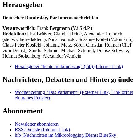
Herausgeber
Deutscher Bundestag, Parlamentsnachrichten
Verantwortlich:
Frank Bergmann (V.i.S.d.P.)
Redaktion:
Lisa Brüßler, Claudia Heine, Alexander Heinrich
(stellv. Chefredakteur), Nina Jeglinski,
Susanne Ködel (Volontärin),
Claus Peter Kosfeld, Johanna Metz, Sören Christian Reimer (Chef
vom Dienst), Sandra Schmid, Michael Schmidt, Denise Schwarz,
Helmut Stoltenberg, Alexander Weinlein
Herausgeber "heute im bundestag" (hib)
(Interner Link)
Nachrichten, Debatten und Hintergründe
Wochenzeitung "Das Parlament"
(Externer Link, Link öffnet
ein neues Fenster)
Abonnement
Newsletter abonnieren
RSS-Dienste
(Interner Link)
hib_Nachrichten im Mikroblogging-Dienst BlueSky