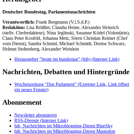
Deutscher Bundestag, Parlamentsnachrichten
Verantwortlich:
Frank Bergmann (V.i.S.d.P.)
Redaktion:
Lisa Brüßler, Claudia Heine, Alexander Heinrich
(stellv. Chefredakteur), Nina Jeglinski,
Susanne Ködel (Volontärin),
Claus Peter Kosfeld, Johanna Metz, Sören Christian Reimer (Chef
vom Dienst), Sandra Schmid, Michael Schmidt, Denise Schwarz,
Helmut Stoltenberg, Alexander Weinlein
Herausgeber "heute im bundestag" (hib)
(Interner Link)
Nachrichten, Debatten und Hintergründe
Wochenzeitung "Das Parlament"
(Externer Link, Link öffnet
ein neues Fenster)
Abonnement
Newsletter abonnieren
RSS-Dienste
(Interner Link)
hib_Nachrichten im Mikroblogging-Dienst BlueSky
hib_Nachrichten im Mikroblogging-Dienst Mastodon