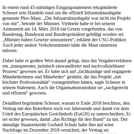
In einem rund 45-minütigen Eingangsstatement rekapitulierte
Scheuer sein Handeln rund um die offiziell Infrastrukturabgabe
genannte Pkw-Maut. „Die Infrastrukturabgabe war nicht ein Projekt
von mir“, betonte der Minister. Vielmehr habe er bei seinem
Amtsantritt am 14. März 2018 ein Gesetz vorgefunden, das von
Bundestag, Bundesrat und Bundespräsident gebilligt worden sei.
„Minister haben Gesetze umzusetzen“, erklärte der CSU-Politiker.
Auch jeder andere Verkehrsminister hätte die Maut umsetzen
müssen.
Dabei habe er großen Wert darauf gelegt, dass das Vergabeverfahren
ein „transparenter, juristisch einwandfreier und nachvollziehbarer
Prozess“ gewesen sei. Er habe sich auf „fachkundige und engagierte
Mitarbeiterinnen und Mitarbeiter“ gestützt, die das Projekt „mit
höchster Professionalität“ vorangetrieben hätten, sagte Scheuer in
seinem Statement. Auch die Organisationsstruktur sei „sachgerecht
und effizient“ gewesen.
Detailliert begründete Scheuer, warum er Ende 2018 beschloss, den
Vertrag mit den Betreibern noch vor Jahresende und damit vor dem
Urteil des Europäischen Gerichtshofs (EuGH) zu unterschreiben. Er
sei sicher gewesen, damit „das Richtige für den Bund“ zu tun. Der
damalige Staatssekretär Gerhard Schulz habe ihm auf seine
Nachfrage im Dezember 2018 versichert, der Vertrag sei