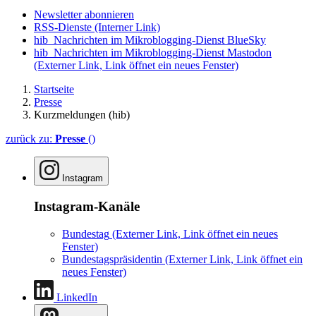
Newsletter abonnieren
RSS-Dienste
(Interner Link)
hib_Nachrichten im Mikroblogging-Dienst BlueSky
hib_Nachrichten im Mikroblogging-Dienst Mastodon
(Externer Link, Link öffnet ein neues Fenster)
Startseite
Presse
Kurzmeldungen (hib)
zurück zu:
Presse
()
Instagram
Instagram-Kanäle
Bundestag
(Externer Link, Link öffnet ein neues
Fenster)
Bundestagspräsidentin
(Externer Link, Link öffnet ein
neues Fenster)
LinkedIn