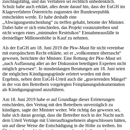
zuschlagsfähig, und das Verfahren sei rechtlich unbedenklich.
Schulz habe auch erklärt, alles deute darauf hin, dass der EuGH im
Klageverfahren Österreichs zugunsten der Bundesrepublik
entscheiden werde. Er habe deshalb eine
„Abwägungsentscheidung“ zu treffen gehabt, betonte der Minister.
Dabei habe er sich entschieden, das Projekt voranzutreiben und
nicht wegen eines „minimalen Restrisikos“ Einnahmeausfälle in
dreistelliger Millionenhöhe in Kauf zu nehmen.
Als der EuGH am 18. Juni 2019 die Pkw-Maut für nicht vereinbar
mit europäischem Recht erklärte, sei er „vollkommen überrascht“
gewesen, berichtete der Minister. Eine Rettung der Pkw-Maut sei
„nach Auffassung aller an der Diskussion beteiligten Experten nicht
möglich gewesen“. In stundenlangen Beratungen am 18. Juni seien
die möglichen Kündigungsgründe erörtert worden mit dem
Ergebnis, neben dem EuGH-Urteil auch die „gravierenden Mängel“
in der von den Betreibern vorgelegten Feinplanungsdokumentation
als Kündigungsgrund anzuführen.
Am 18. Juni 2019 habe er auf Grundlage dieser Erörterungen
entschieden, den Vertrag mit den Betreibern unverzüglich zu
kündigen, sagte der Minister weiter. Wie richtig das gewesen sei,
habe sich daran gezeigt, dass die Betreiber noch in der Nacht nach
dem Urteil Verträge mit Unterauftragnehmern abgeschlossen hätten,
um auf diese Weise die Entschädigung in die Höhe zu treiben. Im