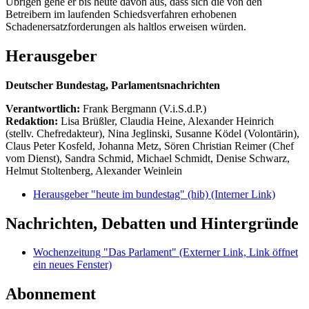
Übrigen gehe er bis heute davon aus, dass sich die von den
Betreibern im laufenden Schiedsverfahren erhobenen
Schadenersatzforderungen als haltlos erweisen würden.
Herausgeber
Deutscher Bundestag, Parlamentsnachrichten
Verantwortlich:
Frank Bergmann (V.i.S.d.P.)
Redaktion:
Lisa Brüßler, Claudia Heine, Alexander Heinrich
(stellv. Chefredakteur), Nina Jeglinski,
Susanne Ködel (Volontärin),
Claus Peter Kosfeld, Johanna Metz, Sören Christian Reimer (Chef
vom Dienst), Sandra Schmid, Michael Schmidt, Denise Schwarz,
Helmut Stoltenberg, Alexander Weinlein
Herausgeber "heute im bundestag" (hib)
(Interner Link)
Nachrichten, Debatten und Hintergründe
Wochenzeitung "Das Parlament"
(Externer Link, Link öffnet
ein neues Fenster)
Abonnement