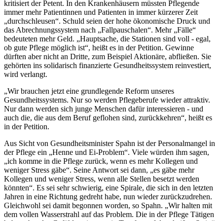
kritisiert der Petent. In den Krankenhäusern müssten Pflegende
immer mehr Patientinnen und Patienten in immer kürzerer Zeit
„durchschleusen“. Schuld seien der hohe ökonomische Druck und
das Abrechnungssystem nach „Fallpauschalen“. Mehr „Fälle“
bedeuteten mehr Geld. „Hauptsache, die Stationen sind voll - egal,
ob gute Pflege möglich ist“, heißt es in der Petition. Gewinne
dürften aber nicht an Dritte, zum Beispiel Aktionäre, abfließen. Sie
gehörten ins solidarisch finanzierte Gesundheitssystem reinvestiert,
wird verlangt.
„Wir brauchen jetzt eine grundlegende Reform unseres
Gesundheitssystems. Nur so werden Pflegeberufe wieder attraktiv.
Nur dann werden sich junge Menschen dafür interessieren - und
auch die, die aus dem Beruf geflohen sind, zurückkehren“, heißt es
in der Petition.
Aus Sicht von Gesundheitsminister Spahn ist der Personalmangel in
der Pflege ein „Henne und Ei-Problem“. Viele würden ihm sagen,
„ich komme in die Pflege zurück, wenn es mehr Kollegen und
weniger Stress gäbe“. Seine Antwort sei dann, „es gäbe mehr
Kollegen und weniger Stress, wenn alle Stellen besetzt werden
könnten“. Es sei sehr schwierig, eine Spirale, die sich in den letzten
Jahren in eine Richtung gedreht habe, nun wieder zurückzudrehen.
Gleichwohl sei damit begonnen worden, so Spahn. „Wir halten mit
dem vollen Wasserstrahl auf das Problem. Die in der Pflege Tätigen