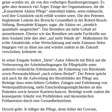
getan worden sei, als von den vorherigen Bundesregierungen. Es
gebe aber dennoch viel Ärger. Einige der Organisationen, die die
„Konzertierte Aktion Pflege“ unterstützt hätten, seien enttäuscht,
weil ihre Grundziele nicht erfüllt worden seien. Die den Petenten
begleitende Leiterin des Bereichs Gesundheit in der Robert-Bosch-
Stiftung, Bernadette Klapper, sagte, die Aktion sei „ziemlich
quantitativ ausgerichtet“. Das Bemühen um mehr Gehalt sei
anzuerkennen. Ebenso wie das Bemühen um mehr Fachkräfte aus
dem Ausland ziele dies aber „auf mehr Hände ab“. Maßnahmen für
echte Attraktivität, echte Wertschätzung und mehr Zutrauen fielen
hingegen viel zu dünn aus und würden zudem in die Zukunft
verschoben, kritisierte sie.
In seiner Eingabe fordert „Stern“-Autor Albrecht mit Blick auf die
Verbesserung der Arbeitsbedingungen für Pflegekräfte unter
anderem verlässliche Arbeitszeiten, die Entlastung von Bürokratie
sowie Personalschlüssel „nach echtem Bedarf“. Der Petent spricht
sich auch für die Aufwertung des Berufsbildes der Pflege aus.
Beiträge dazu seien höhere Gehälter, Zulagen und Entlohnung von
Weiterqualifizierung, mehr Entscheidungsmöglichkeiten an den
Patienten sowie bessere Karrierechancen. Benötigt werde zudem die
konsequente Abkehr von Profitdenken und ökonomischen
Fehlanreizen durch eine Gesundheitsreform.
Derzeit gelte: Je billiger die Pflege, desto höher der Gewinn,