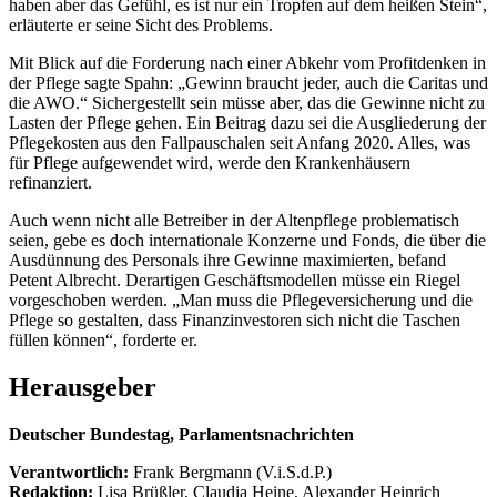
haben aber das Gefühl, es ist nur ein Tropfen auf dem heißen Stein“,
erläuterte er seine Sicht des Problems.
Mit Blick auf die Forderung nach einer Abkehr vom Profitdenken in
der Pflege sagte Spahn: „Gewinn braucht jeder, auch die Caritas und
die AWO.“ Sichergestellt sein müsse aber, das die Gewinne nicht zu
Lasten der Pflege gehen. Ein Beitrag dazu sei die Ausgliederung der
Pflegekosten aus den Fallpauschalen seit Anfang 2020. Alles, was
für Pflege aufgewendet wird, werde den Krankenhäusern
refinanziert.
Auch wenn nicht alle Betreiber in der Altenpflege problematisch
seien, gebe es doch internationale Konzerne und Fonds, die über die
Ausdünnung des Personals ihre Gewinne maximierten, befand
Petent Albrecht. Derartigen Geschäftsmodellen müsse ein Riegel
vorgeschoben werden. „Man muss die Pflegeversicherung und die
Pflege so gestalten, dass Finanzinvestoren sich nicht die Taschen
füllen können“, forderte er.
Herausgeber
Deutscher Bundestag, Parlamentsnachrichten
Verantwortlich:
Frank Bergmann (V.i.S.d.P.)
Redaktion:
Lisa Brüßler, Claudia Heine, Alexander Heinrich