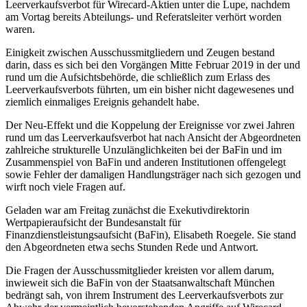
Leerverkaufsverbot für Wirecard-Aktien unter die Lupe, nachdem
am Vortag bereits Abteilungs- und Referatsleiter verhört worden
waren.
Einigkeit zwischen Ausschussmitgliedern und Zeugen bestand
darin, dass es sich bei den Vorgängen Mitte Februar 2019 in der und
rund um die Aufsichtsbehörde, die schließlich zum Erlass des
Leerverkaufsverbots führten, um ein bisher nicht dagewesenes und
ziemlich einmaliges Ereignis gehandelt habe.
Der Neu-Effekt und die Koppelung der Ereignisse vor zwei Jahren
rund um das Leerverkaufsverbot hat nach Ansicht der Abgeordneten
zahlreiche strukturelle Unzulänglichkeiten bei der BaFin und im
Zusammenspiel von BaFin und anderen Institutionen offengelegt
sowie Fehler der damaligen Handlungsträger nach sich gezogen und
wirft noch viele Fragen auf.
Geladen war am Freitag zunächst die Exekutivdirektorin
Wertpapieraufsicht der Bundesanstalt für
Finanzdienstleistungsaufsicht (BaFin), Elisabeth Roegele. Sie stand
den Abgeordneten etwa sechs Stunden Rede und Antwort.
Die Fragen der Ausschussmitglieder kreisten vor allem darum,
inwieweit sich die BaFin von der Staatsanwaltschaft München
bedrängt sah, von ihrem Instrument des Leerverkaufsverbots zur