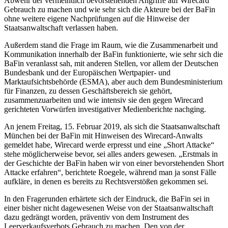
Abwehr der vermeintlich bevorstehenden Angriffe auf Wirecard
Gebrauch zu machen und wie sehr sich die Akteure bei der BaFin
ohne weitere eigene Nachprüfungen auf die Hinweise der
Staatsanwaltschaft verlassen haben.
Außerdem stand die Frage im Raum, wie die Zusammenarbeit und
Kommunikation innerhalb der BaFin funktionierte, wie sehr sich die
BaFin veranlasst sah, mit anderen Stellen, vor allem der Deutschen
Bundesbank und der Europäischen Wertpapier- und
Marktaufsichtsbehörde (ESMA), aber auch dem Bundesministerium
für Finanzen, zu dessen Geschäftsbereich sie gehört,
zusammenzuarbeiten und wie intensiv sie den gegen Wirecard
gerichteten Vorwürfen investigativer Medienberichte nachging.
An jenem Freitag, 15. Februar 2019, als sich die Staatsanwaltschaft
München bei der BaFin mit Hinweisen des Wirecard-Anwalts
gemeldet habe, Wirecard werde erpresst und eine „Short Attacke“
stehe möglicherweise bevor, sei alles anders gewesen. „Erstmals in
der Geschichte der BaFin haben wir von einer bevorstehenden Short
Attacke erfahren“, berichtete Roegele, während man ja sonst Fälle
aufkläre, in denen es bereits zu Rechtsverstößen gekommen sei.
In den Fragerunden erhärtete sich der Eindruck, die BaFin sei in
einer bisher nicht dagewesenen Weise von der Staatsanwaltschaft
dazu gedrängt worden, präventiv von dem Instrument des
Leerverkaufsverbots Gebrauch zu machen. Den von der