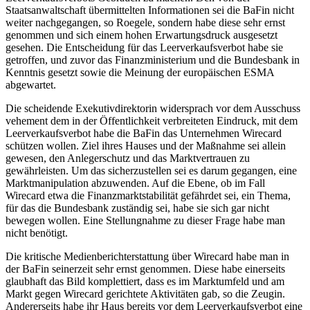
Staatsanwaltschaft übermittelten Informationen sei die BaFin nicht
weiter nachgegangen, so Roegele, sondern habe diese sehr ernst
genommen und sich einem hohen Erwartungsdruck ausgesetzt
gesehen. Die Entscheidung für das Leerverkaufsverbot habe sie
getroffen, und zuvor das Finanzministerium und die Bundesbank in
Kenntnis gesetzt sowie die Meinung der europäischen ESMA
abgewartet.
Die scheidende Exekutivdirektorin widersprach vor dem Ausschuss
vehement dem in der Öffentlichkeit verbreiteten Eindruck, mit dem
Leerverkaufsverbot habe die BaFin das Unternehmen Wirecard
schützen wollen. Ziel ihres Hauses und der Maßnahme sei allein
gewesen, den Anlegerschutz und das Marktvertrauen zu
gewährleisten. Um das sicherzustellen sei es darum gegangen, eine
Marktmanipulation abzuwenden. Auf die Ebene, ob im Fall
Wirecard etwa die Finanzmarktstabilität gefährdet sei, ein Thema,
für das die Bundesbank zuständig sei, habe sie sich gar nicht
bewegen wollen. Eine Stellungnahme zu dieser Frage habe man
nicht benötigt.
Die kritische Medienberichterstattung über Wirecard habe man in
der BaFin seinerzeit sehr ernst genommen. Diese habe einerseits
glaubhaft das Bild komplettiert, dass es im Marktumfeld und am
Markt gegen Wirecard gerichtete Aktivitäten gab, so die Zeugin.
Andererseits habe ihr Haus bereits vor dem Leerverkaufsverbot eine