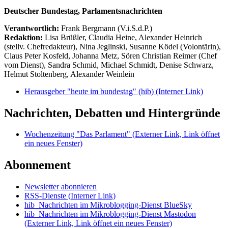
Deutscher Bundestag, Parlamentsnachrichten
Verantwortlich:
Frank Bergmann (V.i.S.d.P.)
Redaktion:
Lisa Brüßler, Claudia Heine, Alexander Heinrich
(stellv. Chefredakteur), Nina Jeglinski,
Susanne Ködel (Volontärin),
Claus Peter Kosfeld, Johanna Metz, Sören Christian Reimer (Chef
vom Dienst), Sandra Schmid, Michael Schmidt, Denise Schwarz,
Helmut Stoltenberg, Alexander Weinlein
Herausgeber "heute im bundestag" (hib)
(Interner Link)
Nachrichten, Debatten und Hintergründe
Wochenzeitung "Das Parlament"
(Externer Link, Link öffnet
ein neues Fenster)
Abonnement
Newsletter abonnieren
RSS-Dienste
(Interner Link)
hib_Nachrichten im Mikroblogging-Dienst BlueSky
hib_Nachrichten im Mikroblogging-Dienst Mastodon
(Externer Link, Link öffnet ein neues Fenster)