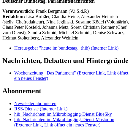
Deutscher Bundestag, Parlamentsnachrichten
Verantwortlich:
Frank Bergmann (V.i.S.d.P.)
Redaktion:
Lisa Brüßler, Claudia Heine, Alexander Heinrich
(stellv. Chefredakteur), Nina Jeglinski,
Susanne Ködel (Volontärin),
Claus Peter Kosfeld, Johanna Metz, Sören Christian Reimer (Chef
vom Dienst), Sandra Schmid, Michael Schmidt, Denise Schwarz,
Helmut Stoltenberg, Alexander Weinlein
Herausgeber "heute im bundestag" (hib)
(Interner Link)
Nachrichten, Debatten und Hintergründe
Wochenzeitung "Das Parlament"
(Externer Link, Link öffnet
ein neues Fenster)
Abonnement
Newsletter abonnieren
RSS-Dienste
(Interner Link)
hib_Nachrichten im Mikroblogging-Dienst BlueSky
hib_Nachrichten im Mikroblogging-Dienst Mastodon
(Externer Link, Link öffnet ein neues Fenster)