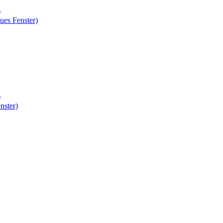
)
ues Fenster)
)
nster)