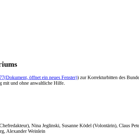
riums
77
(Dokument, öffnet ein neues Fenster)
) zur Korrekturbitten des Bun
ng mit und ohne anwaltliche Hilfe.
 Chefredakteur), Nina Jeglinski,
Susanne Ködel (Volontärin),
Claus Pet
rg, Alexander Weinlein