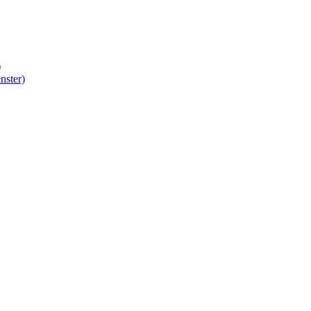
)
nster)