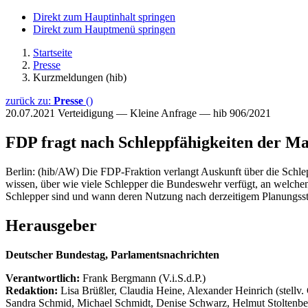
Direkt zum Hauptinhalt springen
Direkt zum Hauptmenü springen
Startseite
Presse
Kurzmeldungen (hib)
zurück zu:
Presse
()
20.07.2021
Verteidigung — Kleine Anfrage — hib 906/2021
FDP fragt nach Schleppfähigkeiten der Ma
Berlin: (hib/AW) Die FDP-Fraktion verlangt Auskunft über die Schle
wissen, über wie viele Schlepper die Bundeswehr verfügt, an welchen 
Schlepper sind und wann deren Nutzung nach derzeitigem Planungsst
Herausgeber
Deutscher Bundestag, Parlamentsnachrichten
Verantwortlich:
Frank Bergmann (V.i.S.d.P.)
Redaktion:
Lisa Brüßler, Claudia Heine, Alexander Heinrich (stellv.
Sandra Schmid, Michael Schmidt, Denise Schwarz, Helmut Stoltenbe