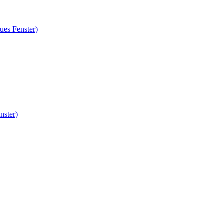
)
ues Fenster)
)
nster)