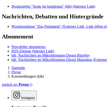
Herausgeber "heute im bundestag" (hib)
(Interner Link)
Nachrichten, Debatten und Hintergründe
Wochenzeitung "Das Parlament"
(Externer Link, Link öffnet ei
Abonnement
Newsletter abonnieren
RSS-Dienste
(Interner Link)
hib_Nachrichten im Mikroblogging-Dienst BlueSky
hib_Nachrichten im Mikroblogging-Dienst Mastodon
(Externer
Startseite
Presse
Kurzmeldungen (hib)
zurück zu:
Presse
()
Instagram