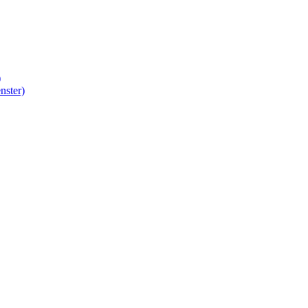
)
nster)