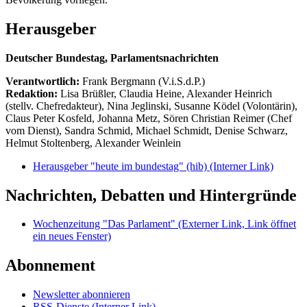
Herausgeber
Deutscher Bundestag, Parlamentsnachrichten
Verantwortlich:
Frank Bergmann (V.i.S.d.P.)
Redaktion:
Lisa Brüßler, Claudia Heine, Alexander Heinrich
(stellv. Chefredakteur), Nina Jeglinski,
Susanne Ködel (Volontärin),
Claus Peter Kosfeld, Johanna Metz, Sören Christian Reimer (Chef
vom Dienst), Sandra Schmid, Michael Schmidt, Denise Schwarz,
Helmut Stoltenberg, Alexander Weinlein
Herausgeber "heute im bundestag" (hib)
(Interner Link)
Nachrichten, Debatten und Hintergründe
Wochenzeitung "Das Parlament"
(Externer Link, Link öffnet
ein neues Fenster)
Abonnement
Newsletter abonnieren
RSS-Dienste
(Interner Link)