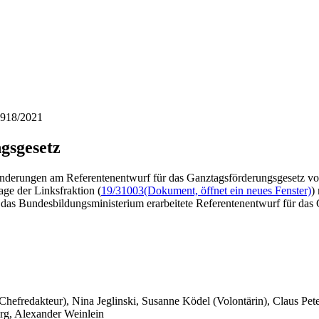
 918/2021
gsgesetz
erungen am Referentenentwurf für das Ganztagsförderungsgesetz vorg
age der Linksfraktion (
19/31003
(Dokument, öffnet ein neues Fenster)
)
as Bundesbildungsministerium erarbeitete Referentenentwurf für das 
 Chefredakteur), Nina Jeglinski,
Susanne Ködel (Volontärin),
Claus Pet
rg, Alexander Weinlein