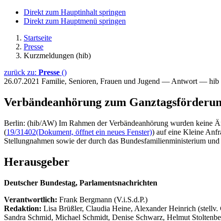
Direkt zum Hauptinhalt springen
Direkt zum Hauptmenü springen
Startseite
Presse
Kurzmeldungen (hib)
zurück zu:
Presse
()
26.07.2021
Familie, Senioren, Frauen und Jugend — Antwort — hib
Verbändeanhörung zum Ganztagsförderun
Berlin: (hib/AW) Im Rahmen der Verbändeanhörung wurden keine Änd
(
19/31402
(Dokument, öffnet ein neues Fenster)
) auf eine Kleine Anfr
Stellungnahmen sowie der durch das Bundesfamilienministerium und d
Herausgeber
Deutscher Bundestag, Parlamentsnachrichten
Verantwortlich:
Frank Bergmann (V.i.S.d.P.)
Redaktion:
Lisa Brüßler, Claudia Heine, Alexander Heinrich (stellv.
Sandra Schmid, Michael Schmidt, Denise Schwarz, Helmut Stoltenbe