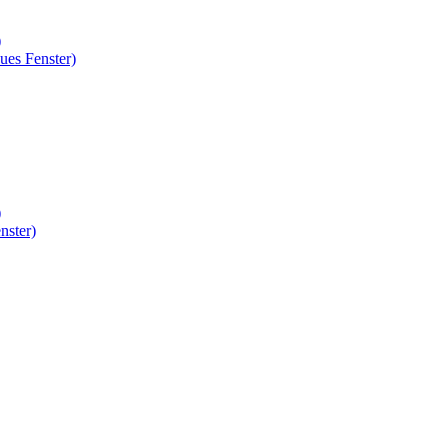
)
ues Fenster)
)
nster)