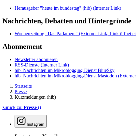
Herausgeber "heute im bundestag" (hib)
(Interner Link)
Nachrichten, Debatten und Hintergründe
Wochenzeitung "Das Parlament"
(Externer Link, Link öffnet ei
Abonnement
Newsletter abonnieren
RSS-Dienste
(Interner Link)
hib_Nachrichten im Mikroblogging-Dienst BlueSky
hib_Nachrichten im Mikroblogging-Dienst Mastodon
(Externer
Startseite
Presse
Kurzmeldungen (hib)
zurück zu:
Presse
()
Instagram