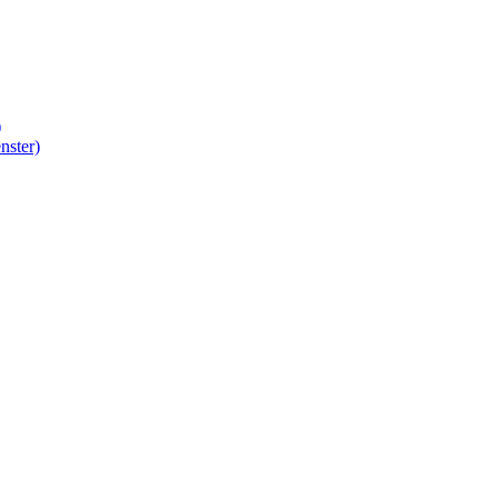
)
nster)