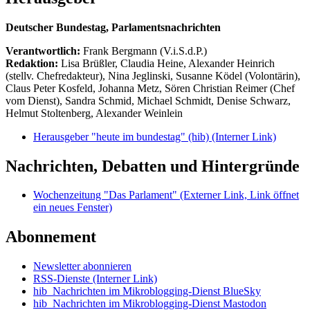
Deutscher Bundestag, Parlamentsnachrichten
Verantwortlich:
Frank Bergmann (V.i.S.d.P.)
Redaktion:
Lisa Brüßler, Claudia Heine, Alexander Heinrich
(stellv. Chefredakteur), Nina Jeglinski,
Susanne Ködel (Volontärin),
Claus Peter Kosfeld, Johanna Metz, Sören Christian Reimer (Chef
vom Dienst), Sandra Schmid, Michael Schmidt, Denise Schwarz,
Helmut Stoltenberg, Alexander Weinlein
Herausgeber "heute im bundestag" (hib)
(Interner Link)
Nachrichten, Debatten und Hintergründe
Wochenzeitung "Das Parlament"
(Externer Link, Link öffnet
ein neues Fenster)
Abonnement
Newsletter abonnieren
RSS-Dienste
(Interner Link)
hib_Nachrichten im Mikroblogging-Dienst BlueSky
hib_Nachrichten im Mikroblogging-Dienst Mastodon