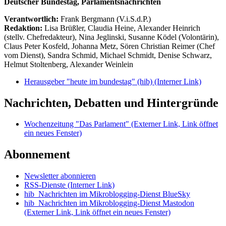
Deutscher Bundestag, Parlamentsnachrichten
Verantwortlich:
Frank Bergmann (V.i.S.d.P.)
Redaktion:
Lisa Brüßler, Claudia Heine, Alexander Heinrich
(stellv. Chefredakteur), Nina Jeglinski,
Susanne Ködel (Volontärin),
Claus Peter Kosfeld, Johanna Metz, Sören Christian Reimer (Chef
vom Dienst), Sandra Schmid, Michael Schmidt, Denise Schwarz,
Helmut Stoltenberg, Alexander Weinlein
Herausgeber "heute im bundestag" (hib)
(Interner Link)
Nachrichten, Debatten und Hintergründe
Wochenzeitung "Das Parlament"
(Externer Link, Link öffnet
ein neues Fenster)
Abonnement
Newsletter abonnieren
RSS-Dienste
(Interner Link)
hib_Nachrichten im Mikroblogging-Dienst BlueSky
hib_Nachrichten im Mikroblogging-Dienst Mastodon
(Externer Link, Link öffnet ein neues Fenster)