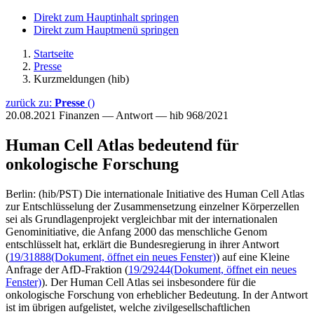
Direkt zum Hauptinhalt springen
Direkt zum Hauptmenü springen
Startseite
Presse
Kurzmeldungen (hib)
zurück zu:
Presse
()
20.08.2021
Finanzen — Antwort — hib 968/2021
Human Cell Atlas bedeutend für
onkologische Forschung
Berlin: (hib/PST) Die internationale Initiative des Human Cell Atlas
zur Entschlüsselung der Zusammensetzung einzelner Körperzellen
sei als Grundlagenprojekt vergleichbar mit der internationalen
Genominitiative, die Anfang 2000 das menschliche Genom
entschlüsselt hat, erklärt die Bundesregierung in ihrer Antwort
(
19/31888
(Dokument, öffnet ein neues Fenster)
) auf eine Kleine
Anfrage der AfD-Fraktion (
19/29244
(Dokument, öffnet ein neues
Fenster)
). Der Human Cell Atlas sei insbesondere für die
onkologische Forschung von erheblicher Bedeutung. In der Antwort
ist im übrigen aufgelistet, welche zivilgesellschaftlichen