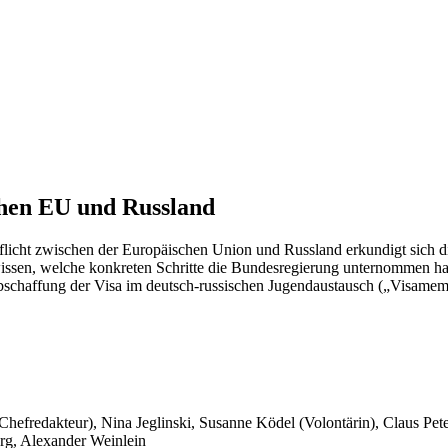
chen EU und Russland
licht zwischen der Europäischen Union und Russland erkundigt sich di
ssen, welche konkreten Schritte die Bundesregierung unternommen hat
Abschaffung der Visa im deutsch-russischen Jugendaustausch („Visame
 Chefredakteur), Nina Jeglinski,
Susanne Ködel (Volontärin),
Claus Pet
rg, Alexander Weinlein