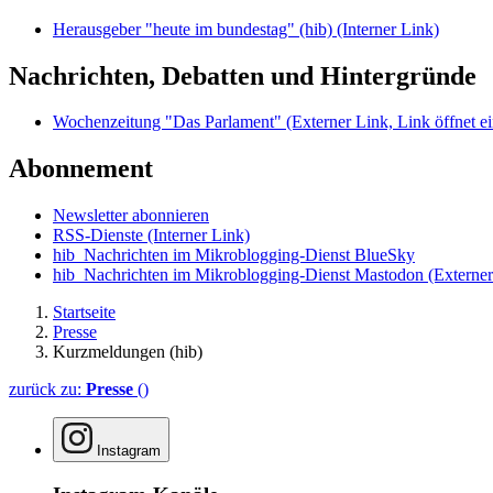
Herausgeber "heute im bundestag" (hib)
(Interner Link)
Nachrichten, Debatten und Hintergründe
Wochenzeitung "Das Parlament"
(Externer Link, Link öffnet ei
Abonnement
Newsletter abonnieren
RSS-Dienste
(Interner Link)
hib_Nachrichten im Mikroblogging-Dienst BlueSky
hib_Nachrichten im Mikroblogging-Dienst Mastodon
(Externer
Startseite
Presse
Kurzmeldungen (hib)
zurück zu:
Presse
()
Instagram