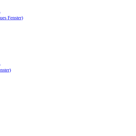
)
ues Fenster)
)
nster)