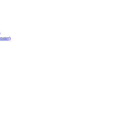
)
nster)