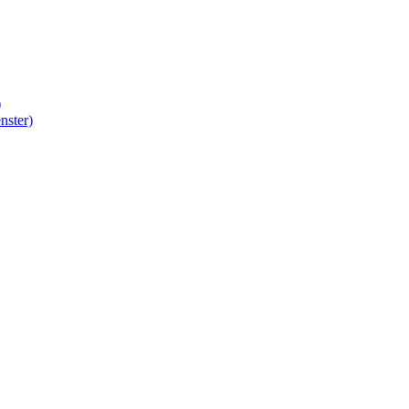
)
nster)