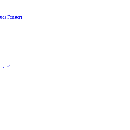
)
ues Fenster)
)
nster)