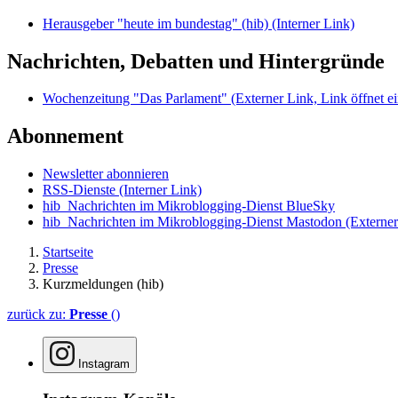
Herausgeber "heute im bundestag" (hib)
(Interner Link)
Nachrichten, Debatten und Hintergründe
Wochenzeitung "Das Parlament"
(Externer Link, Link öffnet ei
Abonnement
Newsletter abonnieren
RSS-Dienste
(Interner Link)
hib_Nachrichten im Mikroblogging-Dienst BlueSky
hib_Nachrichten im Mikroblogging-Dienst Mastodon
(Externer
Startseite
Presse
Kurzmeldungen (hib)
zurück zu:
Presse
()
Instagram