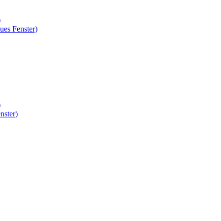
)
ues Fenster)
)
nster)