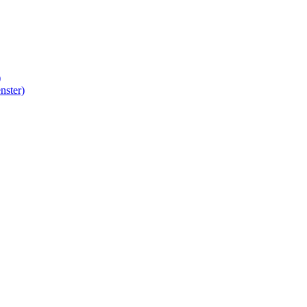
)
nster)