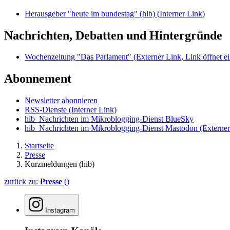
Herausgeber "heute im bundestag" (hib)
(Interner Link)
Nachrichten, Debatten und Hintergründe
Wochenzeitung "Das Parlament"
(Externer Link, Link öffnet ei
Abonnement
Newsletter abonnieren
RSS-Dienste
(Interner Link)
hib_Nachrichten im Mikroblogging-Dienst BlueSky
hib_Nachrichten im Mikroblogging-Dienst Mastodon
(Externer
Startseite
Presse
Kurzmeldungen (hib)
zurück zu:
Presse
()
Instagram