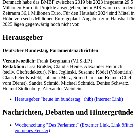
Demnach habe das BMBF zwischen 2019 bis 2023 insgesamt 29,5
Millionen Euro für Projekte ausgegeben, beim BfR waren es in dem
Zeitraum 36,1 Millionen Euro. Für den Haushalt 2024 sind Mittel in
Höhe von sechs Millionen Euro geplant. Angaben zum Haushalt für
2025 lägen gegenwärtig noch nicht vor.
Herausgeber
Deutscher Bundestag, Parlamentsnachrichten
Verantwortlich:
Frank Bergmann (V.i.S.d.P.)
Redaktion:
Lisa Brüßler, Claudia Heine, Alexander Heinrich
(stellv. Chefredakteur), Nina Jeglinski,
Susanne Ködel (Volontärin),
Claus Peter Kosfeld, Johanna Metz, Sören Christian Reimer (Chef
vom Dienst), Sandra Schmid, Michael Schmidt, Denise Schwarz,
Helmut Stoltenberg, Alexander Weinlein
Herausgeber "heute im bundestag" (hib)
(Interner Link)
Nachrichten, Debatten und Hintergründe
Wochenzeitung "Das Parlament"
(Externer Link, Link öffnet
ein neues Fenster)