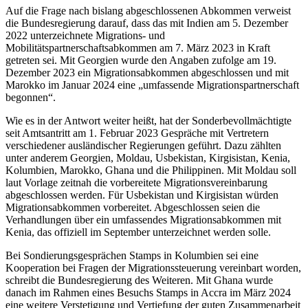
Auf die Frage nach bislang abgeschlossenen Abkommen verweist
die Bundesregierung darauf, dass das mit Indien am 5. Dezember
2022 unterzeichnete Migrations- und
Mobilitätspartnerschaftsabkommen am 7. März 2023 in Kraft
getreten sei. Mit Georgien wurde den Angaben zufolge am 19.
Dezember 2023 ein Migrationsabkommen abgeschlossen und mit
Marokko im Januar 2024 eine „umfassende Migrationspartnerschaft
begonnen“.
Wie es in der Antwort weiter heißt, hat der Sonderbevollmächtigte
seit Amtsantritt am 1. Februar 2023 Gespräche mit Vertretern
verschiedener ausländischer Regierungen geführt. Dazu zählten
unter anderem Georgien, Moldau, Usbekistan, Kirgisistan, Kenia,
Kolumbien, Marokko, Ghana und die Philippinen. Mit Moldau soll
laut Vorlage zeitnah die vorbereitete Migrationsvereinbarung
abgeschlossen werden. Für Usbekistan und Kirgisistan würden
Migrationsabkommen vorbereitet. Abgeschlossen seien die
Verhandlungen über ein umfassendes Migrationsabkommen mit
Kenia, das offiziell im September unterzeichnet werden solle.
Bei Sondierungsgesprächen Stamps in Kolumbien sei eine
Kooperation bei Fragen der Migrationssteuerung vereinbart worden,
schreibt die Bundesregierung des Weiteren. Mit Ghana wurde
danach im Rahmen eines Besuchs Stamps in Accra im März 2024
eine weitere Verstetigung und Vertiefung der guten Zusammenarbeit