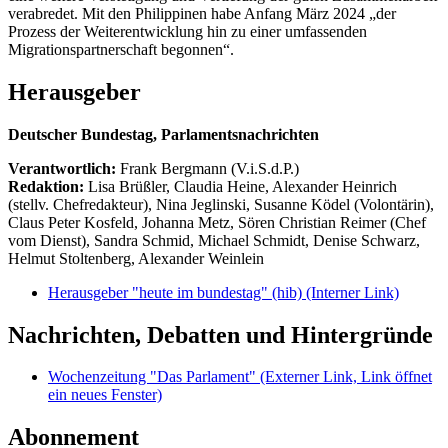
verabredet. Mit den Philippinen habe Anfang März 2024 „der
Prozess der Weiterentwicklung hin zu einer umfassenden
Migrationspartnerschaft begonnen“.
Herausgeber
Deutscher Bundestag, Parlamentsnachrichten
Verantwortlich:
Frank Bergmann (V.i.S.d.P.)
Redaktion:
Lisa Brüßler, Claudia Heine, Alexander Heinrich
(stellv. Chefredakteur), Nina Jeglinski,
Susanne Ködel (Volontärin),
Claus Peter Kosfeld, Johanna Metz, Sören Christian Reimer (Chef
vom Dienst), Sandra Schmid, Michael Schmidt, Denise Schwarz,
Helmut Stoltenberg, Alexander Weinlein
Herausgeber "heute im bundestag" (hib)
(Interner Link)
Nachrichten, Debatten und Hintergründe
Wochenzeitung "Das Parlament"
(Externer Link, Link öffnet
ein neues Fenster)
Abonnement