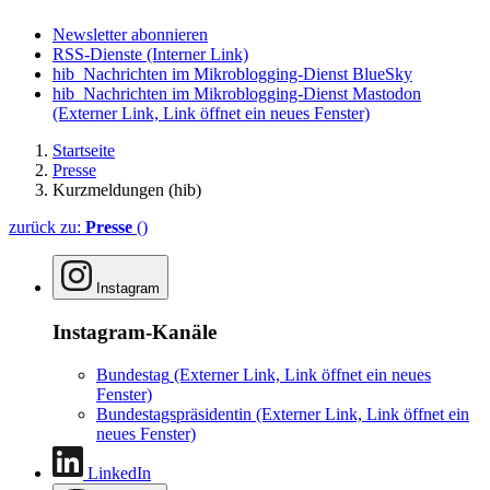
Newsletter abonnieren
RSS-Dienste
(Interner Link)
hib_Nachrichten im Mikroblogging-Dienst BlueSky
hib_Nachrichten im Mikroblogging-Dienst Mastodon
(Externer Link, Link öffnet ein neues Fenster)
Startseite
Presse
Kurzmeldungen (hib)
zurück zu:
Presse
()
Instagram
Instagram-Kanäle
Bundestag
(Externer Link, Link öffnet ein neues
Fenster)
Bundestagspräsidentin
(Externer Link, Link öffnet ein
neues Fenster)
LinkedIn