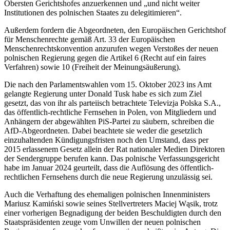
Obersten Gerichtshofes anzuerkennen und „und nicht weiter
Institutionen des polnischen Staates zu delegitimieren“.
Außerdem fordern die Abgeordneten, den Europäischen Gerichtshof
für Menschenrechte gemäß Art. 33 der Europäischen
Menschenrechtskonvention anzurufen wegen Verstoßes der neuen
polnischen Regierung gegen die Artikel 6 (Recht auf ein faires
Verfahren) sowie 10 (Freiheit der Meinungsäußerung).
Die nach den Parlamentswahlen vom 15. Oktober 2023 ins Amt
gelangte Regierung unter Donald Tusk habe es sich zum Ziel
gesetzt, das von ihr als parteiisch betrachtete Televizja Polska S.A.,
das öffentlich-rechtliche Fernsehen in Polen, von Mitgliedern und
Anhängern der abgewählten PiS-Partei zu säubern, schreiben die
AfD-Abgeordneten. Dabei beachtete sie weder die gesetzlich
einzuhaltenden Kündigungsfristen noch den Umstand, dass per
2015 erlassenem Gesetz allein der Rat nationaler Medien Direktoren
der Sendergruppe berufen kann. Das polnische Verfassungsgericht
habe im Januar 2024 geurteilt, dass die Auflösung des öffentlich-
rechtlichen Fernsehens durch die neue Regierung unzulässig sei.
Auch die Verhaftung des ehemaligen polnischen Innenministers
Mariusz Kamiński sowie seines Stellvertreters Maciej Wąsik, trotz
einer vorherigen Begnadigung der beiden Beschuldigten durch den
Staatspräsidenten zeuge vom Unwillen der neuen polnischen