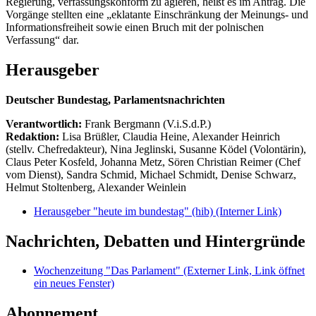
Regierung, verfassungskonform zu agieren, heißt es im Antrag. Die
Vorgänge stellten eine „eklatante Einschränkung der Meinungs- und
Informationsfreiheit sowie einen Bruch mit der polnischen
Verfassung“ dar.
Herausgeber
Deutscher Bundestag, Parlamentsnachrichten
Verantwortlich:
Frank Bergmann (V.i.S.d.P.)
Redaktion:
Lisa Brüßler, Claudia Heine, Alexander Heinrich
(stellv. Chefredakteur), Nina Jeglinski,
Susanne Ködel (Volontärin),
Claus Peter Kosfeld, Johanna Metz, Sören Christian Reimer (Chef
vom Dienst), Sandra Schmid, Michael Schmidt, Denise Schwarz,
Helmut Stoltenberg, Alexander Weinlein
Herausgeber "heute im bundestag" (hib)
(Interner Link)
Nachrichten, Debatten und Hintergründe
Wochenzeitung "Das Parlament"
(Externer Link, Link öffnet
ein neues Fenster)
Abonnement