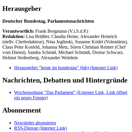
Herausgeber
Deutscher Bundestag, Parlamentsnachrichten
Verantwortlich:
Frank Bergmann (V.i.S.d.P.)
Redaktion:
Lisa Brüßler, Claudia Heine, Alexander Heinrich
(stellv. Chefredakteur), Nina Jeglinski,
Susanne Ködel (Volontärin),
Claus Peter Kosfeld, Johanna Metz, Sören Christian Reimer (Chef
vom Dienst), Sandra Schmid, Michael Schmidt, Denise Schwarz,
Helmut Stoltenberg, Alexander Weinlein
Herausgeber "heute im bundestag" (hib)
(Interner Link)
Nachrichten, Debatten und Hintergründe
Wochenzeitung "Das Parlament"
(Externer Link, Link öffnet
ein neues Fenster)
Abonnement
Newsletter abonnieren
RSS-Dienste
(Interner Link)