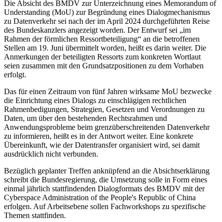
Die Absicht des BMDV zur Unterzeichnung eines Memorandum of
Understanding (MoU) zur Begründung eines Dialogmechanismus
zu Datenverkehr sei nach der im April 2024 durchgeführten Reise
des Bundeskanzlers angezeigt worden. Der Entwurf sei „im
Rahmen der förmlichen Ressortbeteiligung“ an die betroffenen
Stellen am 19. Juni übermittelt worden, heißt es darin weiter. Die
Anmerkungen der beteiligten Ressorts zum konkreten Wortlaut
seien zusammen mit den Grundsatzpositionen zu dem Vorhaben
erfolgt.
Das für einen Zeitraum von fünf Jahren wirksame MoU bezwecke
die Einrichtung eines Dialogs zu einschlägigen rechtlichen
Rahmenbedigungen, Strategien, Gesetzen und Verordnungen zu
Daten, um über den bestehenden Rechtsrahmen und
Anwendungsprobleme beim grenzüberschreitenden Datenverkehr
zu informieren, heißt es in der Antwort weiter. Eine konkrete
Übereinkunft, wie der Datentransfer organisiert wird, sei damit
ausdrücklich nicht verbunden.
Bezüglich geplanter Treffen anknüpfend an die Absichtserklärung
schreibt die Bundesregierung, die Umsetzung solle in Form eines
einmal jährlich stattfindenden Dialogformats des BMDV mit der
Cyberspace Administration of the People's Republic of China
erfolgen. Auf Arbeitsebene sollen Fachworkshops zu spezifische
Themen stattfinden.