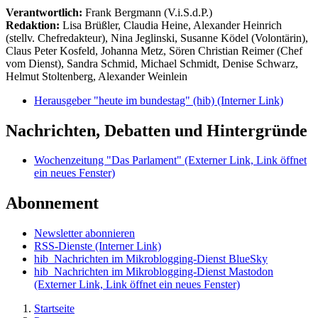
Verantwortlich:
Frank Bergmann (V.i.S.d.P.)
Redaktion:
Lisa Brüßler, Claudia Heine, Alexander Heinrich
(stellv. Chefredakteur), Nina Jeglinski,
Susanne Ködel (Volontärin),
Claus Peter Kosfeld, Johanna Metz, Sören Christian Reimer (Chef
vom Dienst), Sandra Schmid, Michael Schmidt, Denise Schwarz,
Helmut Stoltenberg, Alexander Weinlein
Herausgeber "heute im bundestag" (hib)
(Interner Link)
Nachrichten, Debatten und Hintergründe
Wochenzeitung "Das Parlament"
(Externer Link, Link öffnet
ein neues Fenster)
Abonnement
Newsletter abonnieren
RSS-Dienste
(Interner Link)
hib_Nachrichten im Mikroblogging-Dienst BlueSky
hib_Nachrichten im Mikroblogging-Dienst Mastodon
(Externer Link, Link öffnet ein neues Fenster)
Startseite