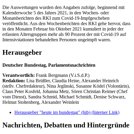
Die Auswertungen wurden den Angaben zufolge, beginnend mit
Kalenderwoche 5 des Jahres 2021, in den Wochen- oder
Monatsberichten des RKI zum Covid-19-Impfgeschehen
veröffentlicht. Aus den Wochenberichten des RKI gehe hervor, dass
in den Monaten Februar bis Oktober 2021 kumuliert in jeder der
erfassten Altersgruppen mehr als 90 Prozent der mit Covid-19 auf
Intensivstationen behandelten Personen ungeimpft waren.
Herausgeber
Deutscher Bundestag, Parlamentsnachrichten
Verantwortlich:
Frank Bergmann (V.i.S.d.P.)
Redaktion:
Lisa Brüßler, Claudia Heine, Alexander Heinrich
(stellv. Chefredakteur), Nina Jeglinski,
Susanne Ködel (Volontärin),
Claus Peter Kosfeld, Johanna Metz, Sören Christian Reimer (Chef
vom Dienst), Sandra Schmid, Michael Schmidt, Denise Schwarz,
Helmut Stoltenberg, Alexander Weinlein
Herausgeber "heute im bundestag" (hib)
(Interner Link)
Nachrichten, Debatten und Hintergründe