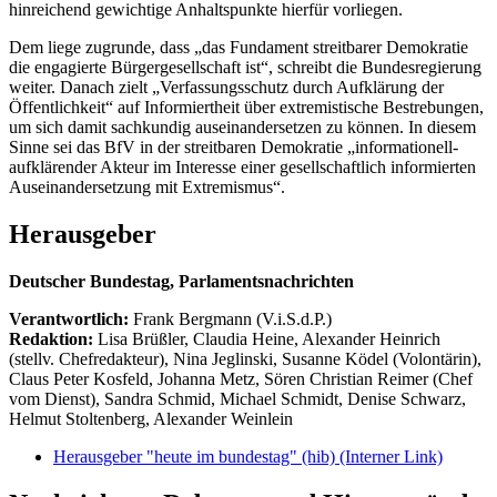
hinreichend gewichtige Anhaltspunkte hierfür vorliegen.
Dem liege zugrunde, dass „das Fundament streitbarer Demokratie
die engagierte Bürgergesellschaft ist“, schreibt die Bundesregierung
weiter. Danach zielt „Verfassungsschutz durch Aufklärung der
Öffentlichkeit“ auf Informiertheit über extremistische Bestrebungen,
um sich damit sachkundig auseinandersetzen zu können. In diesem
Sinne sei das BfV in der streitbaren Demokratie „informationell-
aufklärender Akteur im Interesse einer gesellschaftlich informierten
Auseinandersetzung mit Extremismus“.
Herausgeber
Deutscher Bundestag, Parlamentsnachrichten
Verantwortlich:
Frank Bergmann (V.i.S.d.P.)
Redaktion:
Lisa Brüßler, Claudia Heine, Alexander Heinrich
(stellv. Chefredakteur), Nina Jeglinski,
Susanne Ködel (Volontärin),
Claus Peter Kosfeld, Johanna Metz, Sören Christian Reimer (Chef
vom Dienst), Sandra Schmid, Michael Schmidt, Denise Schwarz,
Helmut Stoltenberg, Alexander Weinlein
Herausgeber "heute im bundestag" (hib)
(Interner Link)