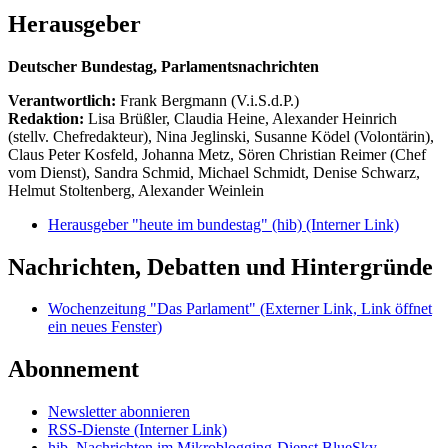
Herausgeber
Deutscher Bundestag, Parlamentsnachrichten
Verantwortlich:
Frank Bergmann (V.i.S.d.P.)
Redaktion:
Lisa Brüßler, Claudia Heine, Alexander Heinrich
(stellv. Chefredakteur), Nina Jeglinski,
Susanne Ködel (Volontärin),
Claus Peter Kosfeld, Johanna Metz, Sören Christian Reimer (Chef
vom Dienst), Sandra Schmid, Michael Schmidt, Denise Schwarz,
Helmut Stoltenberg, Alexander Weinlein
Herausgeber "heute im bundestag" (hib)
(Interner Link)
Nachrichten, Debatten und Hintergründe
Wochenzeitung "Das Parlament"
(Externer Link, Link öffnet
ein neues Fenster)
Abonnement
Newsletter abonnieren
RSS-Dienste
(Interner Link)
hib_Nachrichten im Mikroblogging-Dienst BlueSky