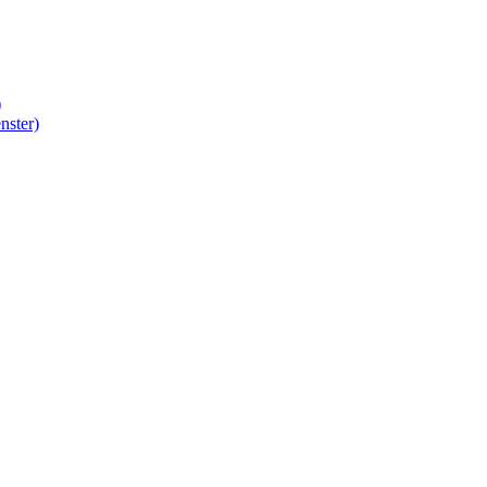
)
nster)