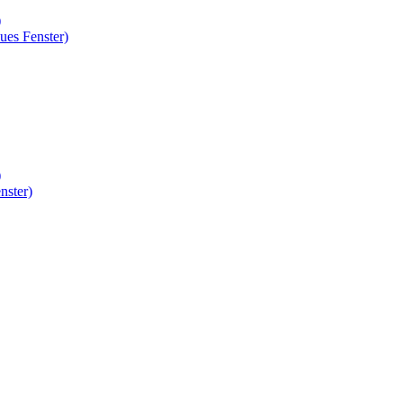
)
ues Fenster)
)
nster)