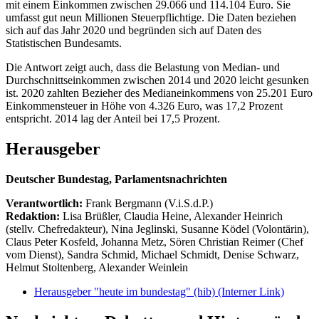
mit einem Einkommen zwischen 29.066 und 114.104 Euro. Sie
umfasst gut neun Millionen Steuerpflichtige. Die Daten beziehen
sich auf das Jahr 2020 und begründen sich auf Daten des
Statistischen Bundesamts.
Die Antwort zeigt auch, dass die Belastung von Median- und
Durchschnittseinkommen zwischen 2014 und 2020 leicht gesunken
ist. 2020 zahlten Bezieher des Medianeinkommens von 25.201 Euro
Einkommensteuer in Höhe von 4.326 Euro, was 17,2 Prozent
entspricht. 2014 lag der Anteil bei 17,5 Prozent.
Herausgeber
Deutscher Bundestag, Parlamentsnachrichten
Verantwortlich:
Frank Bergmann (V.i.S.d.P.)
Redaktion:
Lisa Brüßler, Claudia Heine, Alexander Heinrich
(stellv. Chefredakteur), Nina Jeglinski,
Susanne Ködel (Volontärin),
Claus Peter Kosfeld, Johanna Metz, Sören Christian Reimer (Chef
vom Dienst), Sandra Schmid, Michael Schmidt, Denise Schwarz,
Helmut Stoltenberg, Alexander Weinlein
Herausgeber "heute im bundestag" (hib)
(Interner Link)