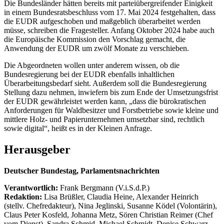
Die Bundesländer hätten bereits mit parteiübergreifender Einigkeit
in einem Bundesratsbeschluss vom 17. Mai 2024 festgehalten, dass
die EUDR aufgeschoben und maßgeblich überarbeitet werden
müsse, schreiben die Fragesteller. Anfang Oktober 2024 habe auch
die Europäische Kommission den Vorschlag gemacht, die
Anwendung der EUDR um zwölf Monate zu verschieben.
Die Abgeordneten wollen unter anderem wissen, ob die
Bundesregierung bei der EUDR ebenfalls inhaltlichen
Überarbeitungsbedarf sieht. Außerdem soll die Bundesregierung
Stellung dazu nehmen, inwiefern bis zum Ende der Umsetzungsfrist
der EUDR gewährleistet werden kann, „dass die bürokratischen
Anforderungen für Waldbesitzer und Forstbetriebe sowie kleine und
mittlere Holz- und Papierunternehmen umsetzbar sind, rechtlich
sowie digital“, heißt es in der Kleinen Anfrage.
Herausgeber
Deutscher Bundestag, Parlamentsnachrichten
Verantwortlich:
Frank Bergmann (V.i.S.d.P.)
Redaktion:
Lisa Brüßler, Claudia Heine, Alexander Heinrich
(stellv. Chefredakteur), Nina Jeglinski,
Susanne Ködel (Volontärin),
Claus Peter Kosfeld, Johanna Metz, Sören Christian Reimer (Chef
vom Dienst), Sandra Schmid, Michael Schmidt, Denise Schwarz,