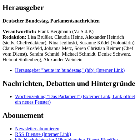
Herausgeber
Deutscher Bundestag, Parlamentsnachrichten
Verantwortlich:
Frank Bergmann (V.i.S.d.P.)
Redaktion:
Lisa Brüßler, Claudia Heine, Alexander Heinrich
(stellv. Chefredakteur), Nina Jeglinski,
Susanne Ködel (Volontärin),
Claus Peter Kosfeld, Johanna Metz, Sören Christian Reimer (Chef
vom Dienst), Sandra Schmid, Michael Schmidt, Denise Schwarz,
Helmut Stoltenberg, Alexander Weinlein
Herausgeber "heute im bundestag" (hib)
(Interner Link)
Nachrichten, Debatten und Hintergründe
Wochenzeitung "Das Parlament"
(Externer Link, Link öffnet
ein neues Fenster)
Abonnement
Newsletter abonnieren
RSS-Dienste
(Interner Link)
hib_Nachrichten im Mikroblogging-Dienst BlueSky