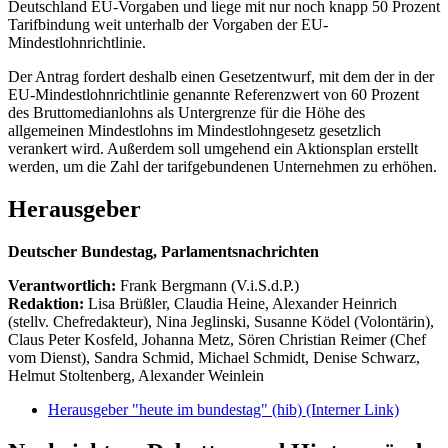
Deutschland EU-Vorgaben und liege mit nur noch knapp 50 Prozent
Tarifbindung weit unterhalb der Vorgaben der EU-
Mindestlohnrichtlinie.
Der Antrag fordert deshalb einen Gesetzentwurf, mit dem der in der
EU-Mindestlohnrichtlinie genannte Referenzwert von 60 Prozent
des Bruttomedianlohns als Untergrenze für die Höhe des
allgemeinen Mindestlohns im Mindestlohngesetz gesetzlich
verankert wird. Außerdem soll umgehend ein Aktionsplan erstellt
werden, um die Zahl der tarifgebundenen Unternehmen zu erhöhen.
Herausgeber
Deutscher Bundestag, Parlamentsnachrichten
Verantwortlich:
Frank Bergmann (V.i.S.d.P.)
Redaktion:
Lisa Brüßler, Claudia Heine, Alexander Heinrich
(stellv. Chefredakteur), Nina Jeglinski,
Susanne Ködel (Volontärin),
Claus Peter Kosfeld, Johanna Metz, Sören Christian Reimer (Chef
vom Dienst), Sandra Schmid, Michael Schmidt, Denise Schwarz,
Helmut Stoltenberg, Alexander Weinlein
Herausgeber "heute im bundestag" (hib)
(Interner Link)