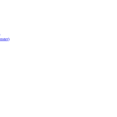
)
nster)