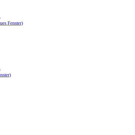
)
ues Fenster)
)
nster)