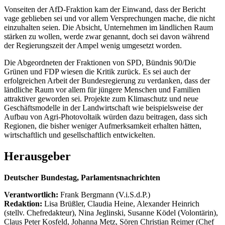
Vonseiten der AfD-Fraktion kam der Einwand, dass der Bericht
vage geblieben sei und vor allem Versprechungen mache, die nicht
einzuhalten seien. Die Absicht, Unternehmen im ländlichen Raum
stärken zu wollen, werde zwar genannt, doch sei davon während
der Regierungszeit der Ampel wenig umgesetzt worden.
Die Abgeordneten der Fraktionen von SPD, Bündnis 90/Die
Grünen und FDP wiesen die Kritik zurück. Es sei auch der
erfolgreichen Arbeit der Bundesregierung zu verdanken, dass der
ländliche Raum vor allem für jüngere Menschen und Familien
attraktiver geworden sei. Projekte zum Klimaschutz und neue
Geschäftsmodelle in der Landwirtschaft wie beispielsweise der
Aufbau von Agri-Photovoltaik würden dazu beitragen, dass sich
Regionen, die bisher weniger Aufmerksamkeit erhalten hätten,
wirtschaftlich und gesellschaftlich entwickelten.
Herausgeber
Deutscher Bundestag, Parlamentsnachrichten
Verantwortlich:
Frank Bergmann (V.i.S.d.P.)
Redaktion:
Lisa Brüßler, Claudia Heine, Alexander Heinrich
(stellv. Chefredakteur), Nina Jeglinski,
Susanne Ködel (Volontärin),
Claus Peter Kosfeld, Johanna Metz, Sören Christian Reimer (Chef