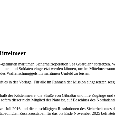
Mittelmeer
-geführten maritimen Sicherheitsoperation Sea Guardian“ fortsetzen. 
oldatinnen und Soldaten eingesetzt werden können, um im Mittelmeerr
des Waffenschmuggels im maritimen Umfeld zu leisten.
ißt es in der Vorlage. Für alle im Rahmen der Mission eingesetzten see
halb der Küstenmeere, die Straße von Gibraltar und ihre Zugänge und
 sofern dieser nicht Mitglied der Nato ist, auf Beschluss des Nordatl
it Juli 2016 und die einschlägigen Resolutionen des Sicherheitsrates 
satzbedingten Zusatzausgaben für das bis Ende November 2025 befristet