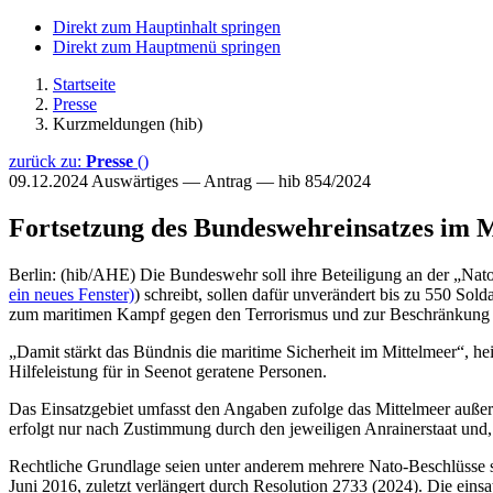
Direkt zum Hauptinhalt springen
Direkt zum Hauptmenü springen
Startseite
Presse
Kurzmeldungen (hib)
zurück zu:
Presse
()
09.12.2024
Auswärtiges — Antrag — hib 854/2024
Fortsetzung des Bundeswehreinsatzes im 
Berlin: (hib/AHE) Die Bundeswehr soll ihre Beteiligung an der „Nato
ein neues Fenster)
) schreibt, sollen dafür unverändert bis zu 550 S
zum maritimen Kampf gegen den Terrorismus und zur Beschränkung 
„Damit stärkt das Bündnis die maritime Sicherheit im Mittelmeer“, he
Hilfeleistung für in Seenot geratene Personen.
Das Einsatzgebiet umfasst den Angaben zufolge das Mittelmeer außer
erfolgt nur nach Zustimmung durch den jeweiligen Anrainerstaat und,
Rechtliche Grundlage seien unter anderem mehrere Nato-Beschlüsse se
Juni 2016, zuletzt verlängert durch Resolution 2733 (2024). Die ein