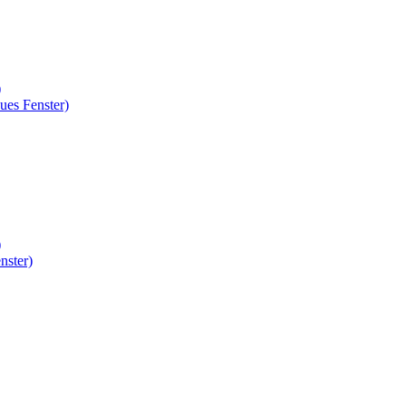
)
ues Fenster)
)
nster)