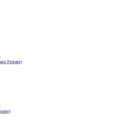
)
ues Fenster)
)
nster)