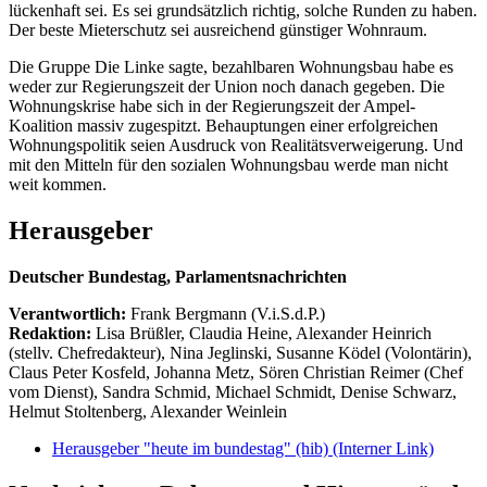
lückenhaft sei. Es sei grundsätzlich richtig, solche Runden zu haben.
Der beste Mieterschutz sei ausreichend günstiger Wohnraum.
Die Gruppe Die Linke sagte, bezahlbaren Wohnungsbau habe es
weder zur Regierungszeit der Union noch danach gegeben. Die
Wohnungskrise habe sich in der Regierungszeit der Ampel-
Koalition massiv zugespitzt. Behauptungen einer erfolgreichen
Wohnungspolitik seien Ausdruck von Realitätsverweigerung. Und
mit den Mitteln für den sozialen Wohnungsbau werde man nicht
weit kommen.
Herausgeber
Deutscher Bundestag, Parlamentsnachrichten
Verantwortlich:
Frank Bergmann (V.i.S.d.P.)
Redaktion:
Lisa Brüßler, Claudia Heine, Alexander Heinrich
(stellv. Chefredakteur), Nina Jeglinski,
Susanne Ködel (Volontärin),
Claus Peter Kosfeld, Johanna Metz, Sören Christian Reimer (Chef
vom Dienst), Sandra Schmid, Michael Schmidt, Denise Schwarz,
Helmut Stoltenberg, Alexander Weinlein
Herausgeber "heute im bundestag" (hib)
(Interner Link)