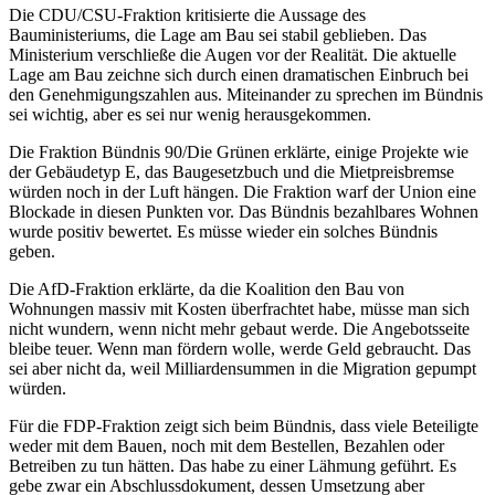
Die CDU/CSU-Fraktion kritisierte die Aussage des
Bauministeriums, die Lage am Bau sei stabil geblieben. Das
Ministerium verschließe die Augen vor der Realität. Die aktuelle
Lage am Bau zeichne sich durch einen dramatischen Einbruch bei
den Genehmigungszahlen aus. Miteinander zu sprechen im Bündnis
sei wichtig, aber es sei nur wenig herausgekommen.
Die Fraktion Bündnis 90/Die Grünen erklärte, einige Projekte wie
der Gebäudetyp E, das Baugesetzbuch und die Mietpreisbremse
würden noch in der Luft hängen. Die Fraktion warf der Union eine
Blockade in diesen Punkten vor. Das Bündnis bezahlbares Wohnen
wurde positiv bewertet. Es müsse wieder ein solches Bündnis
geben.
Die AfD-Fraktion erklärte, da die Koalition den Bau von
Wohnungen massiv mit Kosten überfrachtet habe, müsse man sich
nicht wundern, wenn nicht mehr gebaut werde. Die Angebotsseite
bleibe teuer. Wenn man fördern wolle, werde Geld gebraucht. Das
sei aber nicht da, weil Milliardensummen in die Migration gepumpt
würden.
Für die FDP-Fraktion zeigt sich beim Bündnis, dass viele Beteiligte
weder mit dem Bauen, noch mit dem Bestellen, Bezahlen oder
Betreiben zu tun hätten. Das habe zu einer Lähmung geführt. Es
gebe zwar ein Abschlussdokument, dessen Umsetzung aber