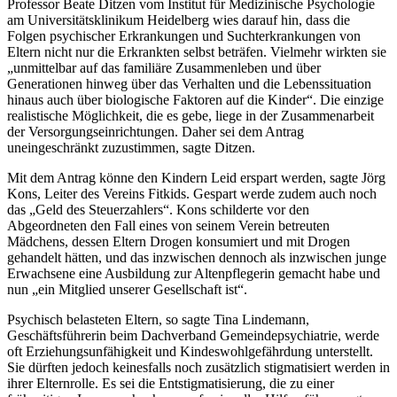
Professor Beate Ditzen vom Institut für Medizinische Psychologie
am Universitätsklinikum Heidelberg wies darauf hin, dass die
Folgen psychischer Erkrankungen und Suchterkrankungen von
Eltern nicht nur die Erkrankten selbst beträfen. Vielmehr wirkten sie
„unmittelbar auf das familiäre Zusammenleben und über
Generationen hinweg über das Verhalten und die Lebenssituation
hinaus auch über biologische Faktoren auf die Kinder“. Die einzige
realistische Möglichkeit, die es gebe, liege in der Zusammenarbeit
der Versorgungseinrichtungen. Daher sei dem Antrag
uneingeschränkt zuzustimmen, sagte Ditzen.
Mit dem Antrag könne den Kindern Leid erspart werden, sagte Jörg
Kons, Leiter des Vereins Fitkids. Gespart werde zudem auch noch
das „Geld des Steuerzahlers“. Kons schilderte vor den
Abgeordneten den Fall eines von seinem Verein betreuten
Mädchens, dessen Eltern Drogen konsumiert und mit Drogen
gehandelt hätten, und das inzwischen dennoch als inzwischen junge
Erwachsene eine Ausbildung zur Altenpflegerin gemacht habe und
nun „ein Mitglied unserer Gesellschaft ist“.
Psychisch belasteten Eltern, so sagte Tina Lindemann,
Geschäftsführerin beim Dachverband Gemeindepsychiatrie, werde
oft Erziehungsunfähigkeit und Kindeswohlgefährdung unterstellt.
Sie dürften jedoch keinesfalls noch zusätzlich stigmatisiert werden in
ihrer Elternrolle. Es sei die Entstigmatisierung, die zu einer