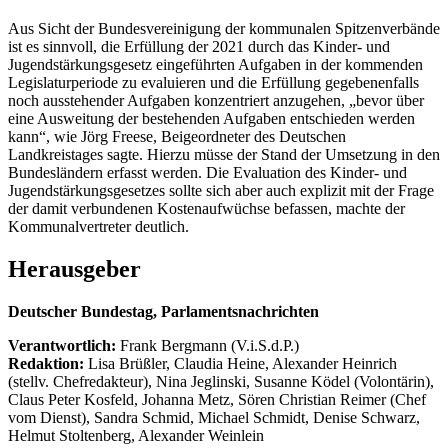
Aus Sicht der Bundesvereinigung der kommunalen Spitzenverbände
ist es sinnvoll, die Erfüllung der 2021 durch das Kinder- und
Jugendstärkungsgesetz eingeführten Aufgaben in der kommenden
Legislaturperiode zu evaluieren und die Erfüllung gegebenenfalls
noch ausstehender Aufgaben konzentriert anzugehen, „bevor über
eine Ausweitung der bestehenden Aufgaben entschieden werden
kann“, wie Jörg Freese, Beigeordneter des Deutschen
Landkreistages sagte. Hierzu müsse der Stand der Umsetzung in den
Bundesländern erfasst werden. Die Evaluation des Kinder- und
Jugendstärkungsgesetzes sollte sich aber auch explizit mit der Frage
der damit verbundenen Kostenaufwüchse befassen, machte der
Kommunalvertreter deutlich.
Herausgeber
Deutscher Bundestag, Parlamentsnachrichten
Verantwortlich:
Frank Bergmann (V.i.S.d.P.)
Redaktion:
Lisa Brüßler, Claudia Heine, Alexander Heinrich
(stellv. Chefredakteur), Nina Jeglinski,
Susanne Ködel (Volontärin),
Claus Peter Kosfeld, Johanna Metz, Sören Christian Reimer (Chef
vom Dienst), Sandra Schmid, Michael Schmidt, Denise Schwarz,
Helmut Stoltenberg, Alexander Weinlein