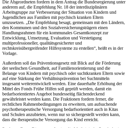
Die Abgeordneten fordern in dem Antrag die Bundesregierung unter
anderem auf, die Empfehlung Nr. 18 der interdisziplinären
Arbeitsgruppe zur Verbesserung der Situation von Kindern und
Jugendlichen aus Familien mit psychisch kranken Eltern
umzusetzen. „Die Empfehlung besagt, gemeinsam mit den Ländern,
den Kommunen und den Sozialversicherungsträgern einen
Handlungsrahmen für ein kommunales Gesamtkonzept zur
Entwicklung, Umsetzung, Evaluation und Verstetigung
multiprofessioneller, qualitätsgesicherter und
rechtskreisübergreifender Hilfesysteme zu erstellen“, heißt es in der
Vorlage.
Außerdem soll das Präventionsgesetz mit Blick auf die Förderung
der seelischen Gesundheit, auf Familienorientierung und die
Belange von Kindern mit psychisch oder suchtkranken Eltern sowie
auf eine Stärkung der Verhältnisprävention bei Suchtmitteln
insgesamt weiterentwickelt werden. Eine dauerhafte Erhöhung der
Mittel des Fonds Frühe Hilfen soll geprüft werden, damit ein
bedarfsorientiertes Angebot bundesseitig flächendeckend
gewährleistet werden kann. Die Fraktionen fordern ferner, die
rechtlichen Rahmenbedingungen zu erweitern, um aufsuchende
psychotherapeutische Versorgung bedarfsorientiert auch in Kitas
und Schulen anzubieten, wenn nur so sichergestellt werden kann,
dass die therapeutische Versorgung das Kind erreicht.