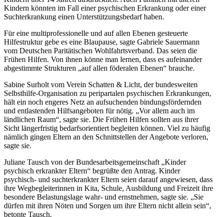
Kindern könnten im Fall einer psychischen Erkrankung oder einer
Suchterkrankung einen Unterstützungsbedarf haben.
Für eine multiprofessionelle und auf allen Ebenen gesteuerte
Hilfestruktur gebe es eine Blaupause, sagte Gabriele Sauermann
vom Deutschen Paritätischen Wohlfahrtsverband. Das seien die
Frühen Hilfen. Von ihnen könne man lernen, dass es aufeinander
abgestimmte Strukturen „auf allen föderalen Ebenen“ brauche.
Sabine Surholt vom Verein Schatten & Licht, der bundesweiten
Selbsthilfe-Organisation zu peripartalen psychischen Erkrankungen,
hält ein noch engeres Netz an aufsuchenden bindungsfördernden
und entlastenden Hilfsangeboten für nötig. „Vor allem auch im
ländlichen Raum“, sagte sie. Die Frühen Hilfen sollten aus ihrer
Sicht längerfristig bedarfsorientiert begleiten können. Viel zu häufig
nämlich gingen Eltern an den Schnittstellen der Angebote verloren,
sagte sie.
Juliane Tausch von der Bundesarbeitsgemeinschaft „Kinder
psychisch erkrankter Eltern“ begrüßte den Antrag. Kinder
psychisch- und suchterkrankter Eltern seien darauf angewiesen, dass
ihre Wegbegleiterinnen in Kita, Schule, Ausbildung und Freizeit ihre
besondere Belastungslage wahr- und ernstnehmen, sagte sie. „Sie
dürfen mit ihren Nöten und Sorgen um ihre Eltern nicht allein sein“,
betonte Tausch.