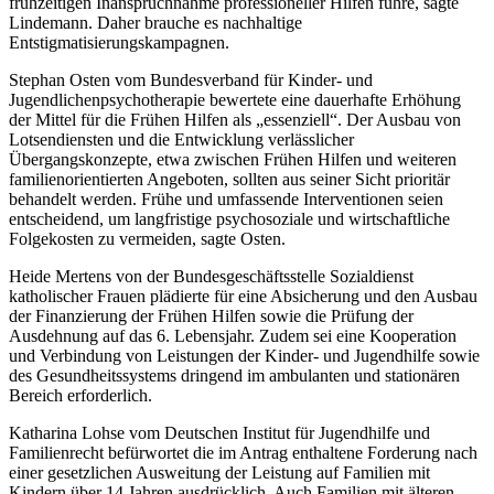
frühzeitigen Inanspruchnahme professioneller Hilfen führe, sagte
Lindemann. Daher brauche es nachhaltige
Entstigmatisierungskampagnen.
Stephan Osten vom Bundesverband für Kinder- und
Jugendlichenpsychotherapie bewertete eine dauerhafte Erhöhung
der Mittel für die Frühen Hilfen als „essenziell“. Der Ausbau von
Lotsendiensten und die Entwicklung verlässlicher
Übergangskonzepte, etwa zwischen Frühen Hilfen und weiteren
familienorientierten Angeboten, sollten aus seiner Sicht prioritär
behandelt werden. Frühe und umfassende Interventionen seien
entscheidend, um langfristige psychosoziale und wirtschaftliche
Folgekosten zu vermeiden, sagte Osten.
Heide Mertens von der Bundesgeschäftsstelle Sozialdienst
katholischer Frauen plädierte für eine Absicherung und den Ausbau
der Finanzierung der Frühen Hilfen sowie die Prüfung der
Ausdehnung auf das 6. Lebensjahr. Zudem sei eine Kooperation
und Verbindung von Leistungen der Kinder- und Jugendhilfe sowie
des Gesundheitssystems dringend im ambulanten und stationären
Bereich erforderlich.
Katharina Lohse vom Deutschen Institut für Jugendhilfe und
Familienrecht befürwortet die im Antrag enthaltene Forderung nach
einer gesetzlichen Ausweitung der Leistung auf Familien mit
Kindern über 14 Jahren ausdrücklich. Auch Familien mit älteren