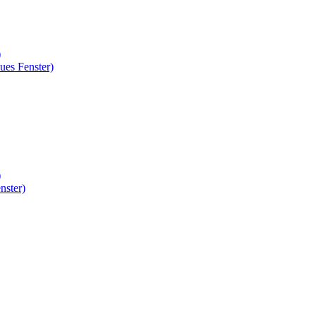
)
ues Fenster)
)
nster)