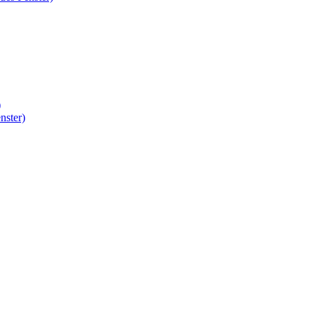
)
nster)