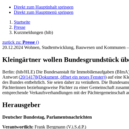
Direkt zum Hauptinhalt springen
Direkt zum Hauptmenü springen
Startseite
Presse
Kurzmeldungen (hib)
zurück zu:
Presse
()
20.12.2024
Wohnen, Stadtentwicklung, Bauwesen und Kommunen 
Kleingärtner wollen Bundesgrundstück ü
Berlin: (hib/HLE) Die Bundesanstalt für Immobilienaufgaben (BImA) 
Antwort (
20/14178
(Dokument, öffnet ein neues Fenster)
) auf eine K
des Bundes entbehrlich. Sie seien daher zu veräußern. Die Bundesans
Pächterinnen beziehungsweise Pächter zu einer Gemeinschaft zusam
entsprechende Verkaufsverhandlungen mit der Pächtergemeinschaft auf
Herausgeber
Deutscher Bundestag, Parlamentsnachrichten
Verantwortlich:
Frank Bergmann (V.i.S.d.P.)