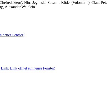
 Chefredakteur), Nina Jeglinski,
Susanne Ködel (Volontärin),
Claus Pet
rg, Alexander Weinlein
n neues Fenster)
 Link, Link öffnet ein neues Fenster)