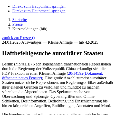
Direkt zum Hauptinhalt springen
Direkt zum Hauptmenü springen
Startseite
Presse
Kurzmeldungen (hib)
zurück zu:
Presse
()
24.01.2025
Auswärtiges — Kleine Anfrage — hib 42/2025
Haftbefehlgesuche autoritärer Staaten
Berlin: (hib/AHE) Nach sogenannten transnationalen Repressionen
durch die Regierung der Volksrepublik China erkundigt sich die
FDP-Fraktion in einer Kleinen Anfrage (
20/14592
(Dokument,
öffnet ein neues Fenster)
). Eine große Anzahl zumeist autoritärer
Staaten nutze solche Repressionen, um Regierungskritiker außerhalb
ihrer eigenen Grenzen zu verfolgen und mundtot zu machen,
schreiben die Abgeordneten. Das Spektrum reiche von
Überwachung und Spionage, Cyberangriffen und Online-
Schikanen, Desinformation, Bedrohung und Einschüchterung bis
hin zu körperlichen Angriffen, Entführungen, Attentaten und Mord.
Die Bundesregierung soll unter anderem mitteilen, welche Formen