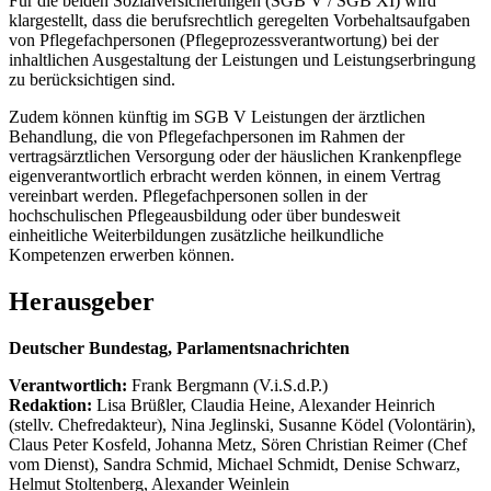
Für die beiden Sozialversicherungen (SGB V / SGB XI) wird
klargestellt, dass die berufsrechtlich geregelten Vorbehaltsaufgaben
von Pflegefachpersonen (Pflegeprozessverantwortung) bei der
inhaltlichen Ausgestaltung der Leistungen und Leistungserbringung
zu berücksichtigen sind.
Zudem können künftig im SGB V Leistungen der ärztlichen
Behandlung, die von Pflegefachpersonen im Rahmen der
vertragsärztlichen Versorgung oder der häuslichen Krankenpflege
eigenverantwortlich erbracht werden können, in einem Vertrag
vereinbart werden. Pflegefachpersonen sollen in der
hochschulischen Pflegeausbildung oder über bundesweit
einheitliche Weiterbildungen zusätzliche heilkundliche
Kompetenzen erwerben können.
Herausgeber
Deutscher Bundestag, Parlamentsnachrichten
Verantwortlich:
Frank Bergmann (V.i.S.d.P.)
Redaktion:
Lisa Brüßler, Claudia Heine, Alexander Heinrich
(stellv. Chefredakteur), Nina Jeglinski,
Susanne Ködel (Volontärin),
Claus Peter Kosfeld, Johanna Metz, Sören Christian Reimer (Chef
vom Dienst), Sandra Schmid, Michael Schmidt, Denise Schwarz,
Helmut Stoltenberg, Alexander Weinlein